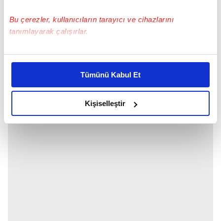
Bu çerezler, kullanıcıların tarayıcı ve cihazlarını
tanımlayarak çalışırlar.
Bu çerezlere izin vermeniz halinde sizlere özel
kişiselleştirilmiş reklamlar sunabilir, sayfalarımızda sizlere
Tümünü Kabul Et
daha iyi reklam deneyimi yaşatabiliriz. Bunu yaparken
amacımızın size daha iyi bir reklam deneyimi sunmak
olduğunu ve sizlere en iyi içerikleri sunabilmek adına
Kişiselleştir
elimizden gelen çabayı gösterdiğimizi ve bu noktada,
reklamların maliyetlerimizi karşılamak noktasında tek gelir
kalemimiz olduğunu sizlere hatırlatmak isteriz.
Her halükârda, kullanıcılar, bu çerezlere izin vermedikleri
takdirde, kullanıcılara hedefli reklamlar
gösterilmeyecektir."
Sizlere daha iyi bir hizmet sunabilmek için İnternet
Sitemizde kendimize ve üçüncü kişilere ait çerezler