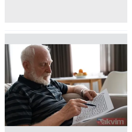
kullanılmaktadır. Bu çerezler vasıtasıyla çeşitli kişisel
verileriniz işlenmekte olup gerekli olan çerezler bilgi
toplumu hizmetlerinin sunulması amacıyla
kullanılmaktadır. Diğer çerezler, sitemizin daha işlevsel
kılınması ve kişiselleştirilmesi ve sizlere yönelik
reklam/pazarlama faaliyetlerinin yapılması, amaçlarıyla
sınırlı olarak açık rızanız dahilinde kullanılacaktır.
Çerezlere ilişkin tercihlerinizi aşağıda yer alan panel
vasıtasıyla belirleyebilirsiniz. Çerezlere ilişkin detaylı bilgi
için Ayarlar butonuna tıklayabilir,
Çerez Bilgilendirme
Metnimizi
ziyaret edebilirsiniz.
6698 sayılı Kişisel Verilerin Korunması Kanunu uyarınca
hazırlanmış Aydınlatma Metnimizi okumak ve sitemizde
ilgili mevzuata uygun olarak kullanılan çerezlerle ilgili bilgi
almak için lütfen
tıklayınız
.