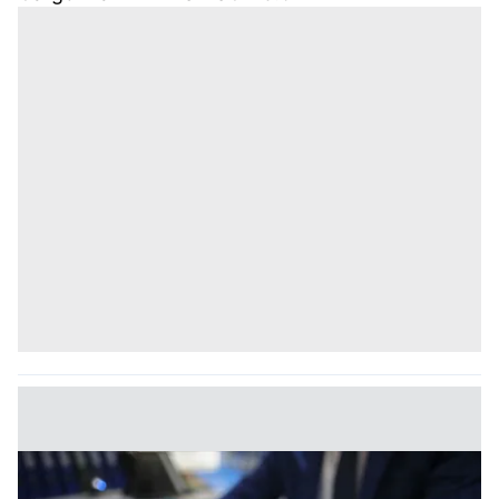
Çerezlere ilişkin tercihlerinizi aşağıda yer alan panel
vasıtasıyla belirleyebilirsiniz. Çerezlere ilişkin detaylı bilgi
için Ayarlar butonuna tıklayabilir,
Çerez Bilgilendirme
Metnimizi
ziyaret edebilirsiniz.
6698 sayılı Kişisel Verilerin Korunması Kanunu uyarınca
hazırlanmış Aydınlatma Metnimizi okumak ve sitemizde
ilgili mevzuata uygun olarak kullanılan çerezlerle ilgili bilgi
almak için lütfen
tıklayınız
.