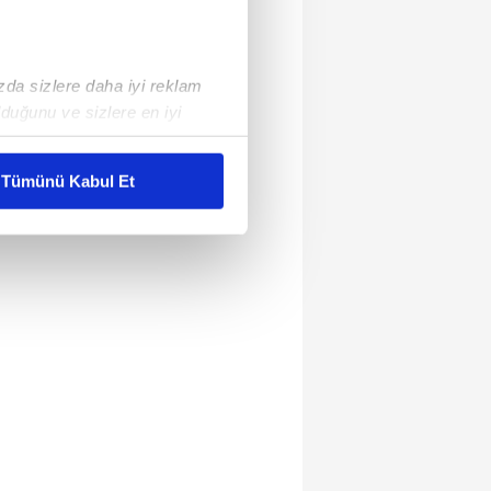
ızda sizlere daha iyi reklam
duğunu ve sizlere en iyi
liyetlerimizi karşılamak
Tümünü Kabul Et
ar gösterilmeyecektir."
çerezler kullanılmaktadır. Bu
u hizmetlerinin sunulması
i ve sizlere yönelik
nılacaktır.
kin detaylı bilgi için Ayarlar
ak ve sitemizde ilgili