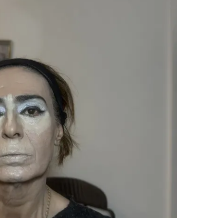
 çerezlerle ilgili bilgi almak için lütfen
tıklayınız
.