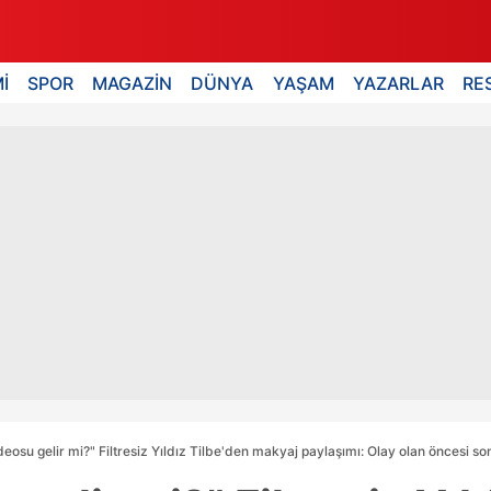
İ
SPOR
MAGAZİN
DÜNYA
YAŞAM
YAZARLAR
RE
deosu gelir mi?" Filtresiz Yıldız Tilbe'den makyaj paylaşımı: Olay olan öncesi son