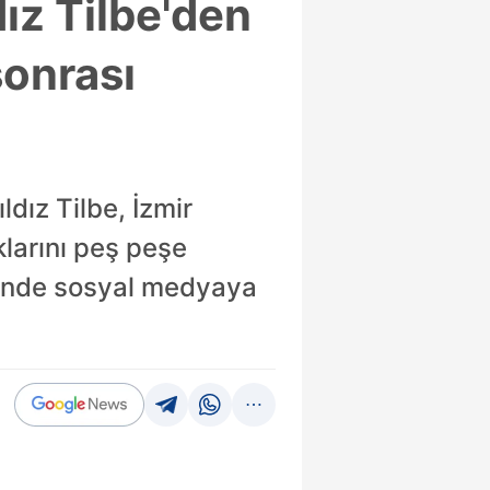
dız Tilbe'den
sonrası
ldız Tilbe, İzmir
klarını peş peşe
klinde sosyal medyaya