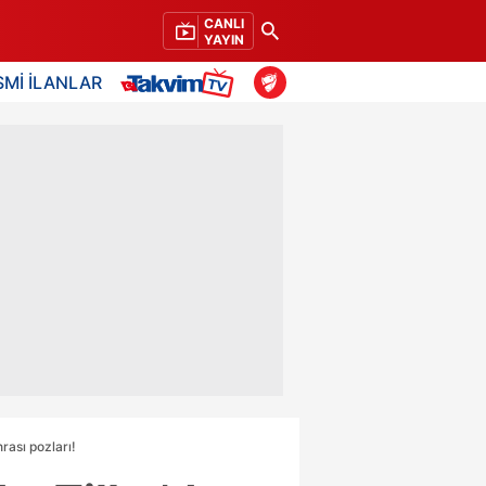
CANLI
YAYIN
SMİ İLANLAR
rası pozları!