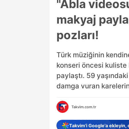
"Abla videosu
makyaj payla
pozları!
Türk müziğinin kendine 
konseri öncesi kuliste
paylaştı. 59 yaşındaki
damga vuran karelerin
Takvim.com.tr
Takvim'i Google'a ekleyin,