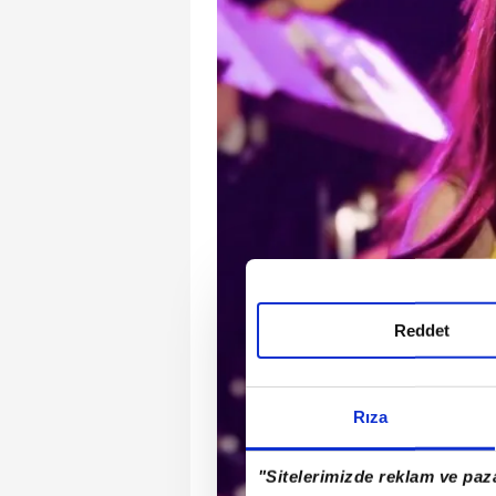
Reddet
Rıza
"Sitelerimizde reklam ve paza