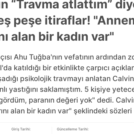
n “Travma atlattım” diy
eş peşe itiraflar! "Ann
nı alan bir kadın var"
çısı Ahu Tuğba'nın vefatının ardından zo
l'da katıldığı bir etkinlikte çarpıcı açık
adığı psikolojik travmayı anlatan Calvi
lı yastığını saklamıştım. 5 kişiye yetec
gördüm, paranın değeri yok" dedi. Calv
rını alan bir kadın var" şeklindeki sözleri
Giriş Tarihi:
Güncelleme Tarihi: