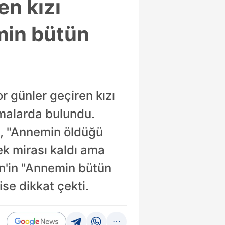
en kızı
emin bütün
r günler geçiren kızı
lamalarda bulundu.
n, "Annemin öldüğü
ek mirası kaldı ama
in'in "Annemin bütün
 ise dikkat çekti.