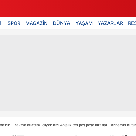
İ
SPOR
MAGAZİN
DÜNYA
YAŞAM
YAZARLAR
RE
a'nın “Travma atlattım” diyen kızı Anjelik'ten peş peşe itiraflar! "Annemin bütün