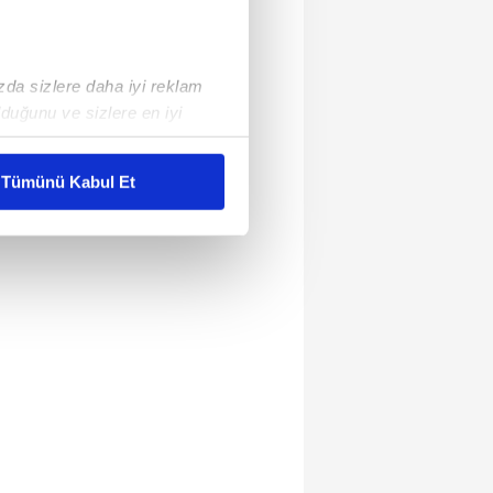
ızda sizlere daha iyi reklam
duğunu ve sizlere en iyi
liyetlerimizi karşılamak
Tümünü Kabul Et
ar gösterilmeyecektir."
çerezler kullanılmaktadır. Bu
u hizmetlerinin sunulması
i ve sizlere yönelik
nılacaktır.
kin detaylı bilgi için Ayarlar
ak ve sitemizde ilgili