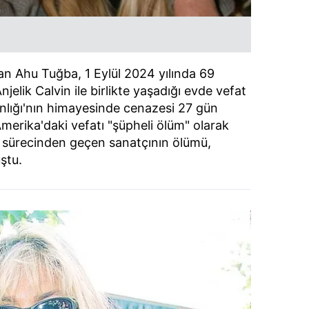
an Ahu Tuğba, 1 Eylül 2024 yılında 69
elik Calvin ile birlikte yaşadığı evde vefat
anlığı'nın himayesinde cenazesi 27 gün
Amerika'daki vefatı "şüpheli ölüm" olarak
si sürecinden geçen sanatçının ölümü,
ştu.