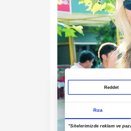
Reddet
Rıza
"Sitelerimizde reklam ve paza