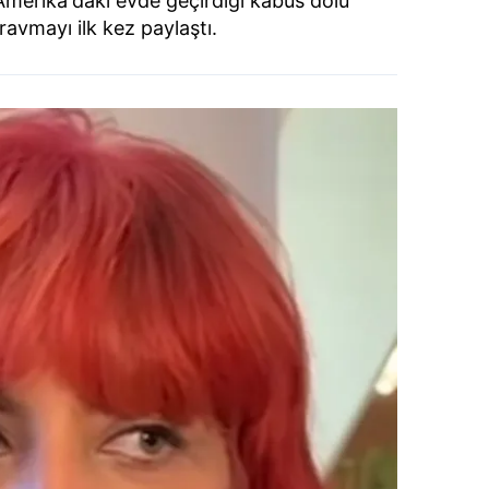
Amerika'daki evde geçirdiği kabus dolu
 çerezlerle ilgili bilgi almak için lütfen
tıklayınız
.
travmayı ilk kez paylaştı.