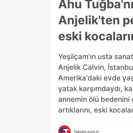
Ahu Tuğba'nı
Anjelik'ten p
eski kocaları
Yeşilçam'ın usta sanat
Anjelik Calvin, İstanbu
Amerika'daki evde yaş
yatak karşımdaydı, kan
annemin ölü bedenini 
artıklarını, eski kocala
Takvim.com.tr