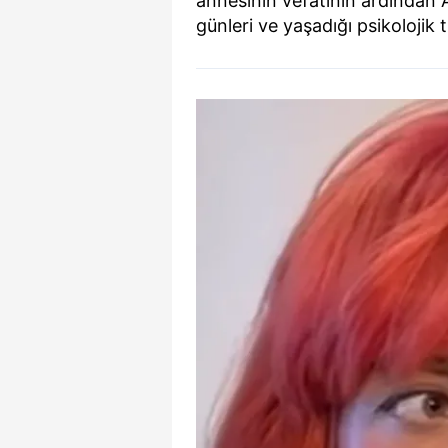
annesinin vefatının ardından 
mevzuata uygun olarak kullanılan
günleri ve yaşadığı psikolojik 