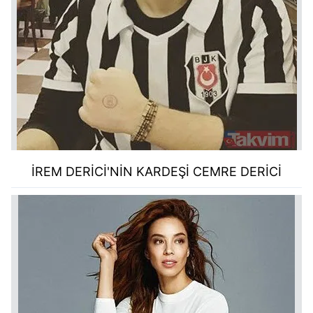
İREM DERİCİ'NİN KARDEŞİ CEMRE DERİCİ