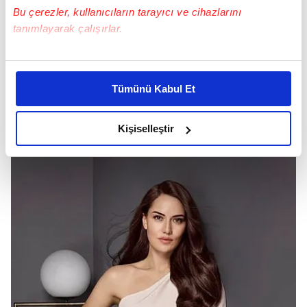
Bu çerezler, kullanıcıların tarayıcı ve cihazlarını
tanımlayarak çalışırlar.
Bu çerezlere izin vermeniz halinde sizlere özel
kişiselleştirilmiş reklamlar sunabilir, sayfalarımızda sizlere
Tümünü Kabul Et
daha iyi reklam deneyimi yaşatabiliriz. Bunu yaparken
amacımızın size daha iyi bir reklam deneyimi sunmak
olduğunu ve sizlere en iyi içerikleri sunabilmek adına
Kişiselleştir
elimizden gelen çabayı gösterdiğimizi ve bu noktada,
reklamların maliyetlerimizi karşılamak noktasında tek gelir
kalemimiz olduğunu sizlere hatırlatmak isteriz.
Her halükârda, kullanıcılar, bu çerezlere izin vermedikleri
takdirde, kullanıcılara hedefli reklamlar
gösterilmeyecektir."
Sizlere daha iyi bir hizmet sunabilmek için İnternet
Sitemizde kendimize ve üçüncü kişilere ait çerezler