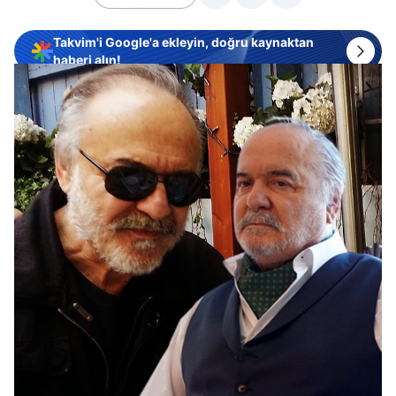
Takvim'i Google'a ekleyin, doğru kaynaktan
haberi alın!