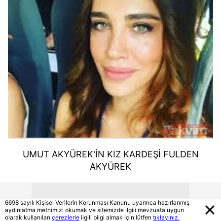
UMUT AKYÜREK'İN KIZ KARDEŞİ FULDEN
AKYÜREK
6698 sayılı Kişisel Verilerin Korunması Kanunu uyarınca hazırlanmış
aydınlatma metnimizi okumak ve sitemizde ilgili mevzuata uygun
olarak kullanılan
çerezlerle
ilgili bilgi almak için lütfen
tıklayınız.