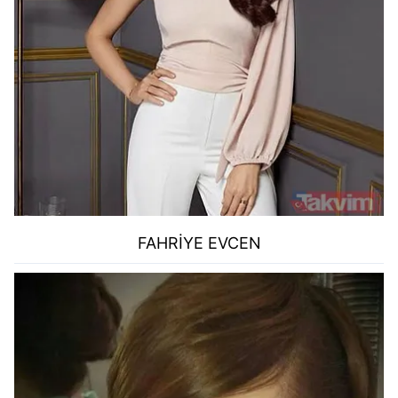
kullanılmaktadır. Bu çerezler vasıtasıyla çeşitli kişisel
verileriniz işlenmekte olup gerekli olan çerezler bilgi
toplumu hizmetlerinin sunulması amacıyla
kullanılmaktadır. Diğer çerezler, sitemizin daha işlevsel
kılınması ve kişiselleştirilmesi ve sizlere yönelik
reklam/pazarlama faaliyetlerinin yapılması, amaçlarıyla
sınırlı olarak açık rızanız dahilinde kullanılacaktır.
Çerezlere ilişkin tercihlerinizi aşağıda yer alan panel
vasıtasıyla belirleyebilirsiniz. Çerezlere ilişkin detaylı bilgi
için Ayarlar butonuna tıklayabilir,
Çerez Bilgilendirme
Metnimizi
ziyaret edebilirsiniz.
FAHRİYE EVCEN
6698 sayılı Kişisel Verilerin Korunması Kanunu uyarınca
hazırlanmış Aydınlatma Metnimizi okumak ve sitemizde
ilgili mevzuata uygun olarak kullanılan çerezlerle ilgili bilgi
almak için lütfen
tıklayınız
.