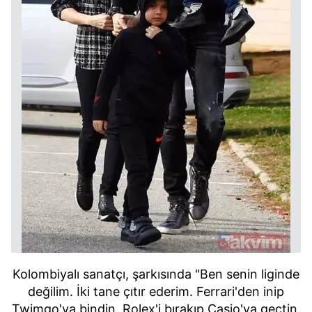
Kolombiyalı sanatçı, şarkısında "Ben senin liginde
değilim. İki tane çıtır ederim. Ferrari'den inip
Twimgo'ya bindin. Rolex'i bırakıp Casio'ya geçtin.