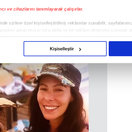
HANDE ATAİZİ
yıcı ve cihazlarını tanımlayarak çalışırlar.
de sizlere özel kişiselleştirilmiş reklamlar sunabilir, sayfalarım
aparken amacımızın size daha iyi bir reklam deneyimi sunmak ol
imizden gelen çabayı gösterdiğimizi ve bu noktada, reklamların ma
olduğunu sizlere hatırlatmak isteriz.
Kişiselleştir
çerezlere izin vermedikleri takdirde, kullanıcılara hedefli reklaml
abilmek için İnternet Sitemizde kendimize ve üçüncü kişilere ait 
isel verileriniz işlenmekte olup gerekli olan çerezler bilgi toplum
 çerezler, sitemizin daha işlevsel kılınması ve kişiselleştirilmes
 yapılması, amaçlarıyla sınırlı olarak açık rızanız dahilinde kulla
aşağıda yer alan panel vasıtasıyla belirleyebilirsiniz. Çerezlere iliş
lgilendirme Metnimizi
ziyaret edebilirsiniz.
Korunması Kanunu uyarınca hazırlanmış Aydınlatma Metnimizi okum