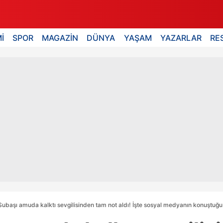
İ
SPOR
MAGAZİN
DÜNYA
YAŞAM
YAZARLAR
RE
ubaşı amuda kalktı sevgilisinden tam not aldı! İşte sosyal medyanın konuştuğu