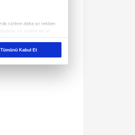
ızda sizlere daha iyi reklam
duğunu ve sizlere en iyi
liyetlerimizi karşılamak
Tümünü Kabul Et
ar gösterilmeyecektir."
çerezler kullanılmaktadır. Bu
u hizmetlerinin sunulması
i ve sizlere yönelik
nılacaktır.
kin detaylı bilgi için Ayarlar
ak ve sitemizde ilgili