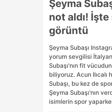
Şeyma Subaşı
not aldı! İş
görüntü
Şeyma Subaşı Instagra
yorum sevgilisi İtaly
Subaşı'nın fit vücud
biliyoruz. Acun Ilıca
Subaşı, bu kez de spo
Şeyma Subaşı'nın verdi
isimlerin spor yaparken