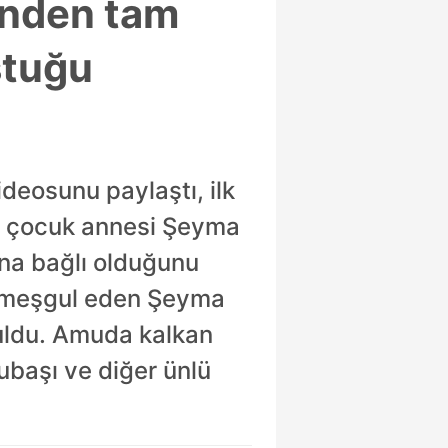
inden tam
ştuğu
deosunu paylaştı, ilk
ir çocuk annesi Şeyma
na bağlı olduğunu
mi meşgul eden Şeyma
şuldu. Amuda kalkan
ubaşı ve diğer ünlü