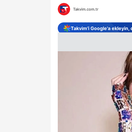
Takvim.com.tr
Takvim'i Google'a ekleyin,