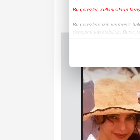
Bu çerezler, kullanıcıların tara
Bu çerezlere izin vermeniz halin
deneyimi yaşatabiliriz. Bunu y
içerikleri sunabilmek adına el
noktasında tek gelir kalemimiz 
Her halükârda, kullanıcılar, bu 
Sizlere daha iyi bir hizmet sun
çerezler vasıtasıyla çeşitli kiş
amacıyla kullanılmaktadır. Diğer
reklam/pazarlama faaliyetlerinin
Çerezlere ilişkin tercihlerinizi 
butonuna tıklayabilir,
Çerez Bi
6698 sayılı Kişisel Verilerin 