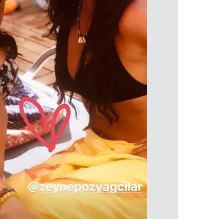
 çerezlerle ilgili bilgi almak için lütfen
tıklayınız
.