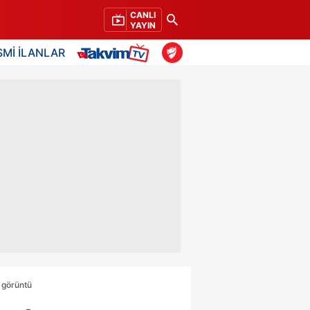
CANLI
YAYIN
SMİ İLANLAR
 görüntü