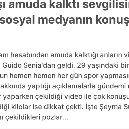
 amuda kalktı sevgilis
te sosyal medyanın konu
m hesabından amuda kalktığı anların vi
an Guido Senia'dan geldi. 29 yaşındaki b
unun hemen hemen her gün spor yapması
lı hakkında yaptığı açıklamalarla günde
r yaparken çekildiği video ile çok konu
ği kilolar ise dikkat çekti. İşte Şeyma S
 çekildikleri pozlar...