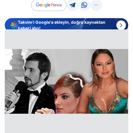
Takvim'i Google'a ekleyin, doğru kaynaktan
haberi alın!