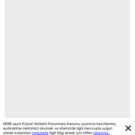
6698 sayılı Kişisel Verilerin Korunması Kanunu uyarınca hazırlanmış
aydınlatma metnimizi okumak ve sitemizde ilgili mevzuata uygun
olarak kullanılan
çerezlerle
ilgili bilgi almak için lütfen
tıklayınız.