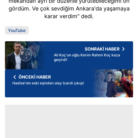
mekandan ayrı bir düzenle yürütebileceğimi ön
gördüm. Ve çok sevdiğim Ankara'da yaşamaya
karar verdim" dedi.
YouTube
SONRAKİ HABER
Ali Koç'un oğlu Kerim Rahmi Koç kaza
geçirdi!
ÖNCEKİ HABER
Hadise'nin eski eşinden olay Icardi çıkışı!