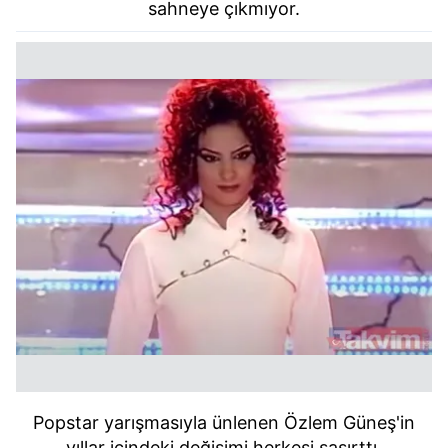
kullanılmaktadır. Bu çerezler vasıtasıyla çeşitli kişisel
sahneye çıkmıyor.
verileriniz işlenmekte olup gerekli olan çerezler bilgi
toplumu hizmetlerinin sunulması amacıyla
kullanılmaktadır. Diğer çerezler, sitemizin daha işlevsel
kılınması ve kişiselleştirilmesi ve sizlere yönelik
reklam/pazarlama faaliyetlerinin yapılması, amaçlarıyla
sınırlı olarak açık rızanız dahilinde kullanılacaktır.
Çerezlere ilişkin tercihlerinizi aşağıda yer alan panel
vasıtasıyla belirleyebilirsiniz. Çerezlere ilişkin detaylı bilgi
için Ayarlar butonuna tıklayabilir,
Çerez Bilgilendirme
Metnimizi
ziyaret edebilirsiniz.
6698 sayılı Kişisel Verilerin Korunması Kanunu uyarınca
hazırlanmış Aydınlatma Metnimizi okumak ve sitemizde
ilgili mevzuata uygun olarak kullanılan çerezlerle ilgili bilgi
almak için lütfen
tıklayınız
.
Popstar yarışmasıyla ünlenen Özlem Güneş'in
yıllar içindeki değişimi herkesi şaşırttı.