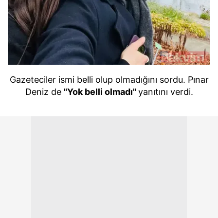
6698 sayılı Kişisel Verilerin Korunması Kanunu uyarınca
hazırlanmış Aydınlatma Metnimizi okumak ve sitemizde
ilgili mevzuata uygun olarak kullanılan çerezlerle ilgili bilgi
almak için lütfen
tıklayınız
.
Gazeteciler ismi belli olup olmadığını sordu. Pınar
Deniz de
"Yok belli olmadı"
yanıtını verdi.