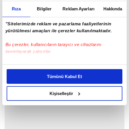
Artık her şey açıkta olduğuna göre. Erkek
çocuğumuz olacak inşallah"
dedi.
Rıza
Bilgiler
Reklam Ayarları
Hakkında
"Sitelerimizde reklam ve pazarlama faaliyetlerinin
yürütülmesi amaçları ile çerezler kullanılmaktadır.
Bu çerezler, kullanıcıların tarayıcı ve cihazlarını
tanımlayarak çalışırlar.
Bu çerezlere izin vermeniz halinde sizlere özel
kişiselleştirilmiş reklamlar sunabilir, sayfalarımızda sizlere
Tümünü Kabul Et
daha iyi reklam deneyimi yaşatabiliriz. Bunu yaparken
amacımızın size daha iyi bir reklam deneyimi sunmak
olduğunu ve sizlere en iyi içerikleri sunabilmek adına
Kişiselleştir
elimizden gelen çabayı gösterdiğimizi ve bu noktada,
reklamların maliyetlerimizi karşılamak noktasında tek gelir
kalemimiz olduğunu sizlere hatırlatmak isteriz.
Her halükârda, kullanıcılar, bu çerezlere izin vermedikleri