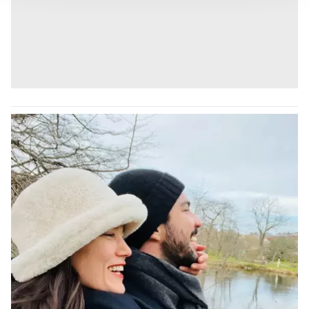
takdirde, kullanıcılara hedefli reklamlar
gösterilmeyecektir."
Sizlere daha iyi bir hizmet sunabilmek için İnternet
Sitemizde kendimize ve üçüncü kişilere ait çerezler
kullanılmaktadır. Bu çerezler vasıtasıyla çeşitli kişisel
verileriniz işlenmekte olup gerekli olan çerezler bilgi
toplumu hizmetlerinin sunulması amacıyla
kullanılmaktadır. Diğer çerezler, sitemizin daha işlevsel
kılınması ve kişiselleştirilmesi ve sizlere yönelik
reklam/pazarlama faaliyetlerinin yapılması, amaçlarıyla
sınırlı olarak açık rızanız dahilinde kullanılacaktır.
Çerezlere ilişkin tercihlerinizi aşağıda yer alan panel
vasıtasıyla belirleyebilirsiniz. Çerezlere ilişkin detaylı bilgi
için Ayarlar butonuna tıklayabilir,
Çerez Bilgilendirme
Metnimizi
ziyaret edebilirsiniz.