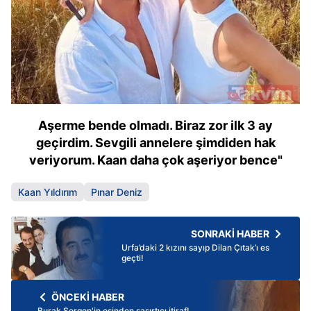
Aşerme bende olmadı. Biraz zor ilk 3 ay
geçirdim. Sevgili annelere şimdiden hak
veriyorum. Kaan daha çok aşeriyor bence"
Kaan Yıldırım
Pınar Deniz
SONRAKİ HABER
Urfa’daki 2 kızını sayıp Dilan Çıtak’ı es
geçti!
ÖNCEKİ HABER
Burak Sergen'in eşinden şaşırtıcı itiraf!