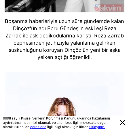
Boşanma haberleriyle uzun süre gündemde kalan
Dinçöz'ün adı Ebru Gündeş'in eski eşi Reza
Zarrab ile aşk dedikodularına karıştı. Reza Zarrab
cephesinden jet hızıyla yalanlama gelirken
suskunluğunu koruyan Dinçöz'ün yeni bir aşka
yelken açtığı öğrenildi.
6698 sayılı Kişisel Verilerin Korunması Kanunu uyarınca hazırlanmış
aydınlatma metnimizi okumak ve sitemizde ilgili mevzuata uygun
olarak kullanılan
çerezlerle
ilgili bilgi almak için lütfen
tıklayınız.