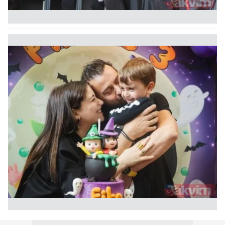
6698 sayılı Kişisel Verilerin Korunması Kanunu uyarınca
hazırlanmış Aydınlatma Metnimizi okumak ve sitemizde
ilgili mevzuata uygun olarak kullanılan çerezlerle ilgili bilgi
almak için lütfen
tıklayınız
.