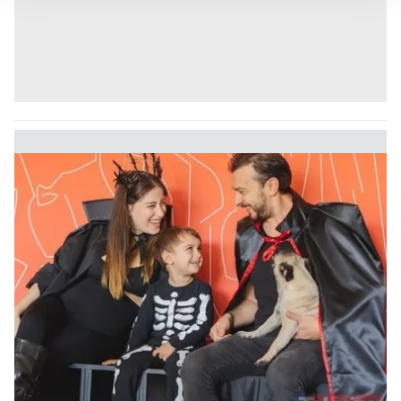
takdirde, kullanıcılara hedefli reklamlar
gösterilmeyecektir."
Sizlere daha iyi bir hizmet sunabilmek için İnternet
Sitemizde kendimize ve üçüncü kişilere ait çerezler
kullanılmaktadır. Bu çerezler vasıtasıyla çeşitli kişisel
verileriniz işlenmekte olup gerekli olan çerezler bilgi
toplumu hizmetlerinin sunulması amacıyla
kullanılmaktadır. Diğer çerezler, sitemizin daha işlevsel
kılınması ve kişiselleştirilmesi ve sizlere yönelik
reklam/pazarlama faaliyetlerinin yapılması, amaçlarıyla
sınırlı olarak açık rızanız dahilinde kullanılacaktır.
Çerezlere ilişkin tercihlerinizi aşağıda yer alan panel
vasıtasıyla belirleyebilirsiniz. Çerezlere ilişkin detaylı bilgi
için Ayarlar butonuna tıklayabilir,
Çerez Bilgilendirme
Metnimizi
ziyaret edebilirsiniz.