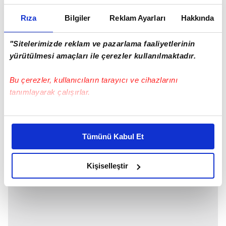
Rıza
Bilgiler
Reklam Ayarları
Hakkında
"Sitelerimizde reklam ve pazarlama faaliyetlerinin
yürütülmesi amaçları ile çerezler kullanılmaktadır.
Bu çerezler, kullanıcıların tarayıcı ve cihazlarını
tanımlayarak çalışırlar.
Bu çerezlere izin vermeniz halinde sizlere özel
kişiselleştirilmiş reklamlar sunabilir, sayfalarımızda sizlere
Tümünü Kabul Et
daha iyi reklam deneyimi yaşatabiliriz. Bunu yaparken
amacımızın size daha iyi bir reklam deneyimi sunmak
olduğunu ve sizlere en iyi içerikleri sunabilmek adına
Kişiselleştir
elimizden gelen çabayı gösterdiğimizi ve bu noktada,
reklamların maliyetlerimizi karşılamak noktasında tek gelir
kalemimiz olduğunu sizlere hatırlatmak isteriz.
Her halükârda, kullanıcılar, bu çerezlere izin vermedikleri