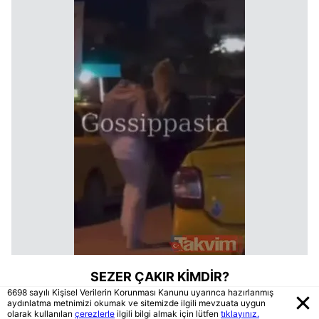
SEZER ÇAKIR KİMDİR?
6698 sayılı Kişisel Verilerin Korunması Kanunu uyarınca hazırlanmış
aydınlatma metnimizi okumak ve sitemizde ilgili mevzuata uygun
1979 yılında doğan Sezer Çakır 44 yaşındadır.
olarak kullanılan
çerezlerle
ilgili bilgi almak için lütfen
tıklayınız.