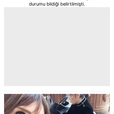
kullanılmaktadır. Bu çerezler vasıtasıyla çeşitli kişisel
durumu bildiği belirtilmişti.
verileriniz işlenmekte olup gerekli olan çerezler bilgi
toplumu hizmetlerinin sunulması amacıyla
kullanılmaktadır. Diğer çerezler, sitemizin daha işlevsel
kılınması ve kişiselleştirilmesi ve sizlere yönelik
reklam/pazarlama faaliyetlerinin yapılması, amaçlarıyla
sınırlı olarak açık rızanız dahilinde kullanılacaktır.
Çerezlere ilişkin tercihlerinizi aşağıda yer alan panel
vasıtasıyla belirleyebilirsiniz. Çerezlere ilişkin detaylı bilgi
için Ayarlar butonuna tıklayabilir,
Çerez Bilgilendirme
Metnimizi
ziyaret edebilirsiniz.
6698 sayılı Kişisel Verilerin Korunması Kanunu uyarınca
hazırlanmış Aydınlatma Metnimizi okumak ve sitemizde
ilgili mevzuata uygun olarak kullanılan çerezlerle ilgili bilgi
almak için lütfen
tıklayınız
.