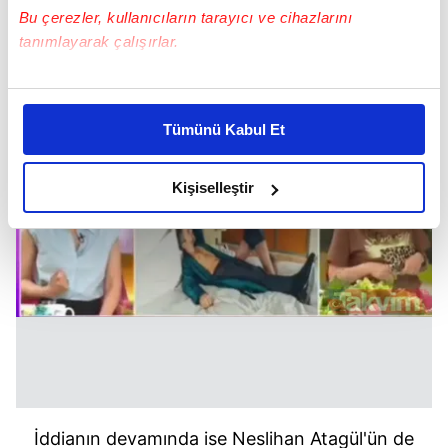
Bu çerezler, kullanıcıların tarayıcı ve cihazlarını
kıydı hatta ailesinden istedi.
tanımlayarak çalışırlar.
Bu çerezlere izin vermeniz halinde sizlere özel
kişiselleştirilmiş reklamlar sunabilir, sayfalarımızda sizlere
Tümünü Kabul Et
daha iyi reklam deneyimi yaşatabiliriz. Bunu yaparken
amacımızın size daha iyi bir reklam deneyimi sunmak
olduğunu ve sizlere en iyi içerikleri sunabilmek adına
Kişiselleştir
elimizden gelen çabayı gösterdiğimizi ve bu noktada,
reklamların maliyetlerimizi karşılamak noktasında tek gelir
kalemimiz olduğunu sizlere hatırlatmak isteriz.
Her halükârda, kullanıcılar, bu çerezlere izin vermedikleri
takdirde, kullanıcılara hedefli reklamlar
gösterilmeyecektir."
Sizlere daha iyi bir hizmet sunabilmek için İnternet
Sitemizde kendimize ve üçüncü kişilere ait çerezler
İddianın devamında ise Neslihan Atagül'ün de