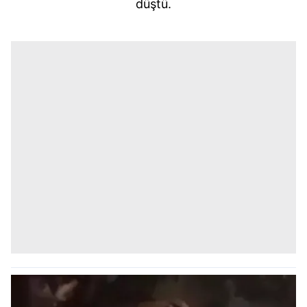
düştü.