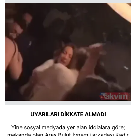
UYARILARI DİKKATE ALMADI
Yine sosyal medyada yer alan iddialara göre;
mekanda olan Aras Bulut İynemli arkadaşı Kadir