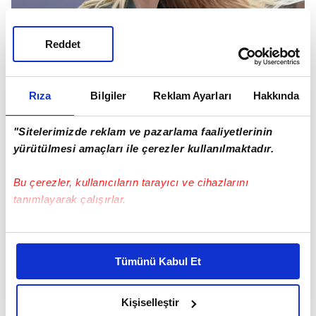
Reddet
Rıza
Bilgiler
Reklam Ayarları
Hakkında
"Sitelerimizde reklam ve pazarlama faaliyetlerinin
yürütülmesi amaçları ile çerezler kullanılmaktadır.
Bu çerezler, kullanıcıların tarayıcı ve cihazlarını
tanımlayarak çalışırlar.
Bu çerezlere izin vermeniz halinde sizlere özel
kişiselleştirilmiş reklamlar sunabilir, sayfalarımızda sizlere
Tümünü Kabul Et
daha iyi reklam deneyimi yaşatabiliriz. Bunu yaparken
The Sun gazetesinin sözcüsü kararın ardından
amacımızın size daha iyi bir reklam deneyimi sunmak
yaptığı açıklamada şu ifadelere yer verildi: "The
olduğunu ve sizlere en iyi içerikleri sunabilmek adına
Kişiselleştir
Sun direndi ve yirmi yılı aşkın süredir aile içi