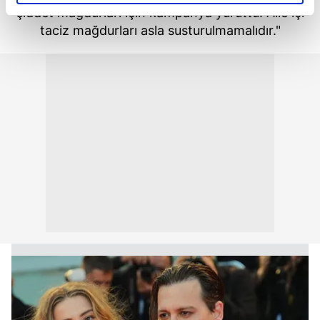
elimizden gelen çabayı gösterdiğimizi ve bu noktada,
şiddet mağdurları için kampanya yürüttü. Aile içi
reklamların maliyetlerimizi karşılamak noktasında tek gelir
taciz mağdurları asla susturulmamalıdır."
kalemimiz olduğunu sizlere hatırlatmak isteriz.
Her halükârda, kullanıcılar, bu çerezlere izin vermedikleri
takdirde, kullanıcılara hedefli reklamlar
gösterilmeyecektir."
Sizlere daha iyi bir hizmet sunabilmek için İnternet
Sitemizde kendimize ve üçüncü kişilere ait çerezler
kullanılmaktadır. Bu çerezler vasıtasıyla çeşitli kişisel
verileriniz işlenmekte olup gerekli olan çerezler bilgi
toplumu hizmetlerinin sunulması amacıyla
kullanılmaktadır. Diğer çerezler, sitemizin daha işlevsel
kılınması ve kişiselleştirilmesi ve sizlere yönelik
reklam/pazarlama faaliyetlerinin yapılması, amaçlarıyla
sınırlı olarak açık rızanız dahilinde kullanılacaktır.
Çerezlere ilişkin tercihlerinizi aşağıda yer alan panel