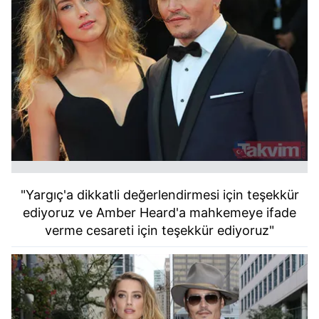
vasıtasıyla belirleyebilirsiniz. Çerezlere ilişkin detaylı bilgi
için Ayarlar butonuna tıklayabilir,
Çerez Bilgilendirme
Metnimizi
ziyaret edebilirsiniz.
6698 sayılı Kişisel Verilerin Korunması Kanunu uyarınca
hazırlanmış Aydınlatma Metnimizi okumak ve sitemizde
ilgili mevzuata uygun olarak kullanılan çerezlerle ilgili bilgi
almak için lütfen
tıklayınız
.
"Yargıç'a dikkatli değerlendirmesi için teşekkür
ediyoruz ve Amber Heard'a mahkemeye ifade
verme cesareti için teşekkür ediyoruz"