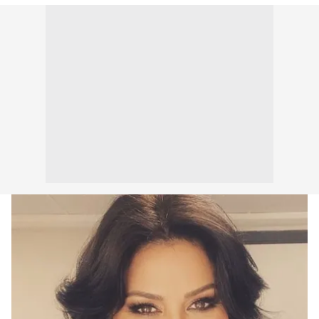
toplumu hizmetlerinin sunulması amacıyla
kullanılmaktadır. Diğer çerezler, sitemizin daha işlevsel
kılınması ve kişiselleştirilmesi ve sizlere yönelik
reklam/pazarlama faaliyetlerinin yapılması, amaçlarıyla
sınırlı olarak açık rızanız dahilinde kullanılacaktır.
Çerezlere ilişkin tercihlerinizi aşağıda yer alan panel
vasıtasıyla belirleyebilirsiniz. Çerezlere ilişkin detaylı bilgi
için Ayarlar butonuna tıklayabilir,
Çerez Bilgilendirme
Metnimizi
ziyaret edebilirsiniz.
6698 sayılı Kişisel Verilerin Korunması Kanunu uyarınca
hazırlanmış Aydınlatma Metnimizi okumak ve sitemizde
ilgili mevzuata uygun olarak kullanılan çerezlerle ilgili bilgi
almak için lütfen
tıklayınız
.