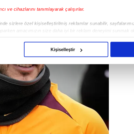
yıcı ve cihazlarını tanımlayarak çalışırlar.
de sizlere özel kişiselleştirilmiş reklamlar sunabilir, sayfalarım
aparken amacımızın size daha iyi bir reklam deneyimi sunmak ol
imizden gelen çabayı gösterdiğimizi ve bu noktada, reklamların ma
olduğunu sizlere hatırlatmak isteriz.
Kişiselleştir
çerezlere izin vermedikleri takdirde, kullanıcılara hedefli reklaml
abilmek için İnternet Sitemizde kendimize ve üçüncü kişilere ait 
isel verileriniz işlenmekte olup gerekli olan çerezler bilgi toplum
 çerezler, sitemizin daha işlevsel kılınması ve kişiselleştirilmes
 yapılması, amaçlarıyla sınırlı olarak açık rızanız dahilinde kulla
aşağıda yer alan panel vasıtasıyla belirleyebilirsiniz. Çerezlere iliş
lgilendirme Metnimizi
ziyaret edebilirsiniz.
Korunması Kanunu uyarınca hazırlanmış Aydınlatma Metnimizi okum