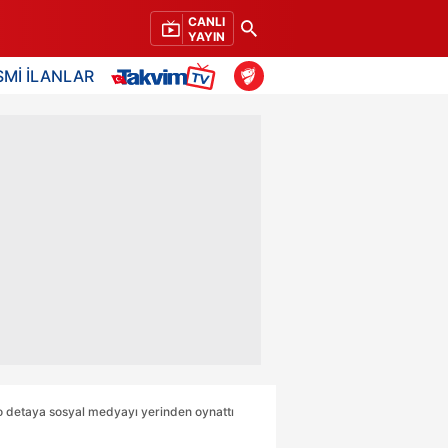
CANLI
YAYIN
SMİ İLANLAR
ı o detaya sosyal medyayı yerinden oynattı