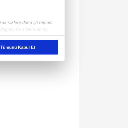
ızda sizlere daha iyi reklam
duğunu ve sizlere en iyi
liyetlerimizi karşılamak
Tümünü Kabul Et
ar gösterilmeyecektir."
çerezler kullanılmaktadır. Bu
u hizmetlerinin sunulması
i ve sizlere yönelik
nılacaktır.
kin detaylı bilgi için Ayarlar
ak ve sitemizde ilgili