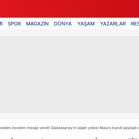
İ
SPOR
MAGAZİN
DÜNYA
YAŞAM
YAZARLAR
RE
nceden inceden mesajı verdi! Galatasaray'ın süper yıldızı Mauro Icardi paylaşt