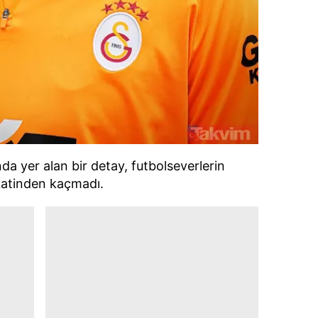
 çerezlerle ilgili bilgi almak için lütfen
tıklayınız
.
da yer alan bir detay, futbolseverlerin
katinden kaçmadı.