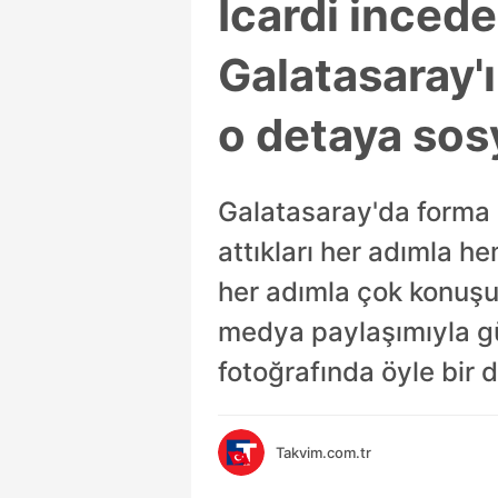
Icardi inced
Galatasaray'ı
o detaya sos
Galatasaray'da forma 
attıkları her adımla he
her adımla çok konuşul
medya paylaşımıyla gü
fotoğrafında öyle bir 
Takvim.com.tr