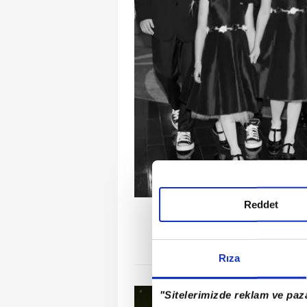
Reddet
Şu sıralar adı Real Madrid'
sosyal medya payla
Rıza
"Sitelerimizde reklam ve paza