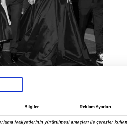
le anılmaya başlayan Icardi bir yandan da
şımlarıyla adından söz ettiriyor.
Bilgiler
Reklam Ayarları
rlama faaliyetlerinin yürütülmesi amaçları ile çerezler kullan