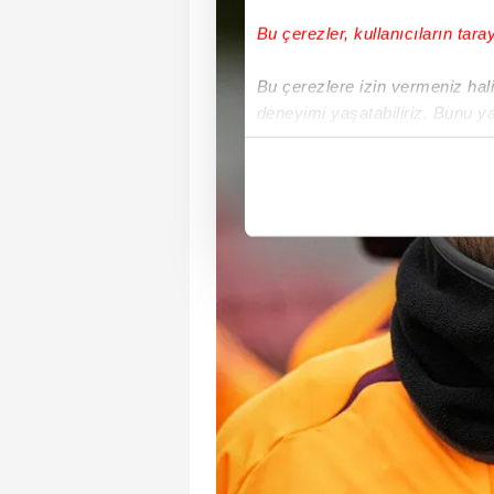
Bu çerezler, kullanıcıların tara
Bu çerezlere izin vermeniz halin
deneyimi yaşatabiliriz. Bunu y
içerikleri sunabilmek adına el
noktasında tek gelir kalemimiz 
Her halükârda, kullanıcılar, bu 
Sizlere daha iyi bir hizmet sun
çerezler vasıtasıyla çeşitli kiş
amacıyla kullanılmaktadır. Diğer
reklam/pazarlama faaliyetlerinin
Çerezlere ilişkin tercihlerinizi 
butonuna tıklayabilir,
Çerez Bi
6698 sayılı Kişisel Verilerin 