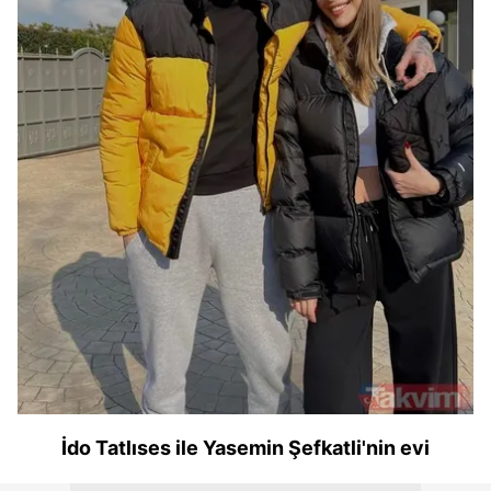
İdo Tatlıses ile Yasemin Şefkatli'nin evi