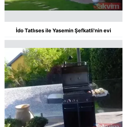
İdo Tatlıses ile Yasemin Şefkatli'nin evi