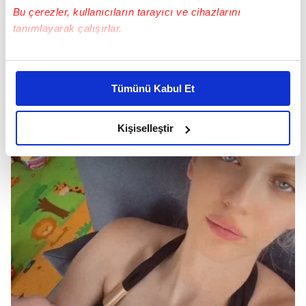
paylaştı ve kısa sürede gündem oldu.
Bu çerezler, kullanıcıların tarayıcı ve cihazlarını
tanımlayarak çalışırlar.
Bu çerezlere izin vermeniz halinde sizlere özel
kişiselleştirilmiş reklamlar sunabilir, sayfalarımızda sizlere
Tümünü Kabul Et
daha iyi reklam deneyimi yaşatabiliriz. Bunu yaparken
amacımızın size daha iyi bir reklam deneyimi sunmak
olduğunu ve sizlere en iyi içerikleri sunabilmek adına
Kişiselleştir
elimizden gelen çabayı gösterdiğimizi ve bu noktada,
reklamların maliyetlerimizi karşılamak noktasında tek gelir
kalemimiz olduğunu sizlere hatırlatmak isteriz.
Her halükârda, kullanıcılar, bu çerezlere izin vermedikleri
takdirde, kullanıcılara hedefli reklamlar
gösterilmeyecektir."
Sizlere daha iyi bir hizmet sunabilmek için İnternet
Sitemizde kendimize ve üçüncü kişilere ait çerezler