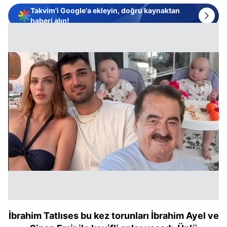
Takvim'i Google'a ekleyin, doğru kaynaktan
haberi alın!
İbrahim Tatlıses bu kez torunları İbrahim Ayel ve