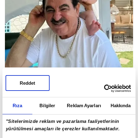
Reddet
Rıza
Bilgiler
Reklam Ayarları
Hakkında
"Sitelerimizde reklam ve pazarlama faaliyetlerinin
Ünlü sanatçının torunlarıyla geçirdiği bu özel
yürütülmesi amaçları ile çerezler kullanılmaktadır.
anları oğlu İdo Tatlıses sosyal medya hesabından