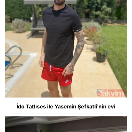
İdo Tatlıses ile Yasemin Şefkatli'nin evi