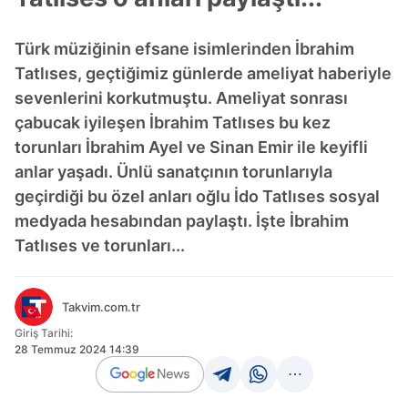
Türk müziğinin efsane isimlerinden İbrahim
Tatlıses, geçtiğimiz günlerde ameliyat haberiyle
sevenlerini korkutmuştu. Ameliyat sonrası
çabucak iyileşen İbrahim Tatlıses bu kez
torunları İbrahim Ayel ve Sinan Emir ile keyifli
anlar yaşadı. Ünlü sanatçının torunlarıyla
geçirdiği bu özel anları oğlu İdo Tatlıses sosyal
medyada hesabından paylaştı. İşte İbrahim
Tatlıses ve torunları...
Takvim.com.tr
Giriş Tarihi:
28 Temmuz 2024 14:39