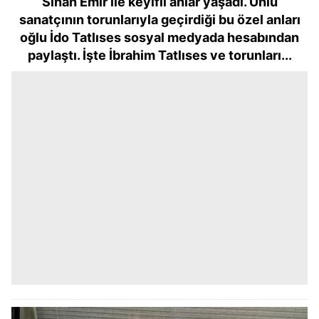
Sinan Emir ile keyifli anlar yaşadı. Ünlü
sanatçının torunlarıyla geçirdiği bu özel anları
oğlu İdo Tatlıses sosyal medyada hesabından
paylaştı. İşte İbrahim Tatlıses ve torunları...