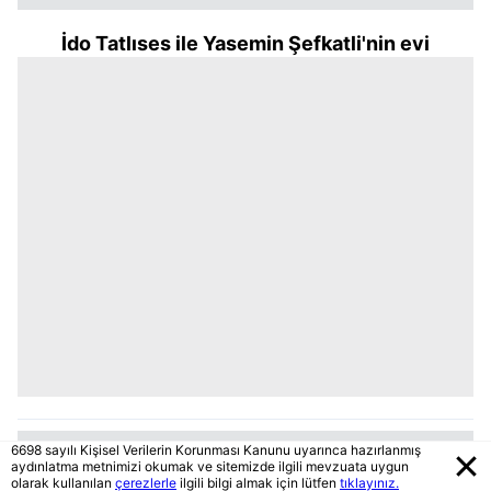
İdo Tatlıses ile Yasemin Şefkatli'nin evi
6698 sayılı Kişisel Verilerin Korunması Kanunu uyarınca hazırlanmış
aydınlatma metnimizi okumak ve sitemizde ilgili mevzuata uygun
olarak kullanılan
çerezlerle
ilgili bilgi almak için lütfen
tıklayınız.