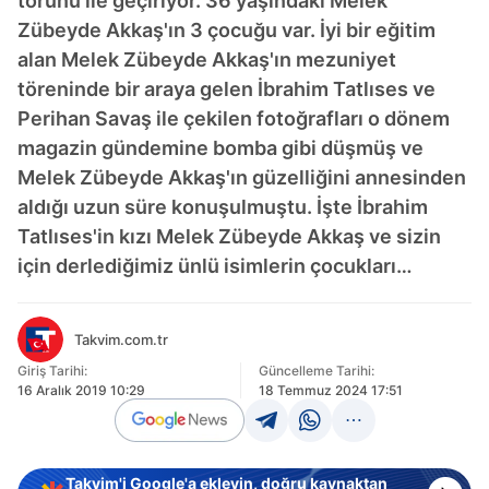
torunu ile geçiriyor. 36 yaşındaki Melek
Zübeyde Akkaş'ın 3 çocuğu var. İyi bir eğitim
alan Melek Zübeyde Akkaş'ın mezuniyet
töreninde bir araya gelen İbrahim Tatlıses ve
Perihan Savaş ile çekilen fotoğrafları o dönem
magazin gündemine bomba gibi düşmüş ve
Melek Zübeyde Akkaş'ın güzelliğini annesinden
aldığı uzun süre konuşulmuştu. İşte İbrahim
Tatlıses'in kızı Melek Zübeyde Akkaş ve sizin
için derlediğimiz ünlü isimlerin çocukları…
Takvim.com.tr
Giriş Tarihi:
Güncelleme Tarihi:
16 Aralık 2019 10:29
18 Temmuz 2024 17:51
Takvim'i Google'a ekleyin, doğru kaynaktan