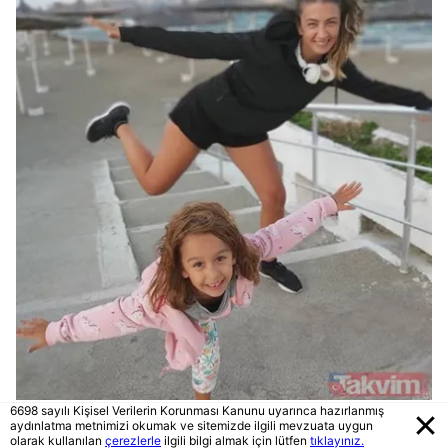
6698 sayılı Kişisel Verilerin Korunması Kanunu uyarınca hazırlanmış
aydınlatma metnimizi okumak ve sitemizde ilgili mevzuata uygun
CEREN BENDERLİOĞLU'NUN KIZI
olarak kullanılan
çerezlerle
ilgili bilgi almak için lütfen
tıklayınız.