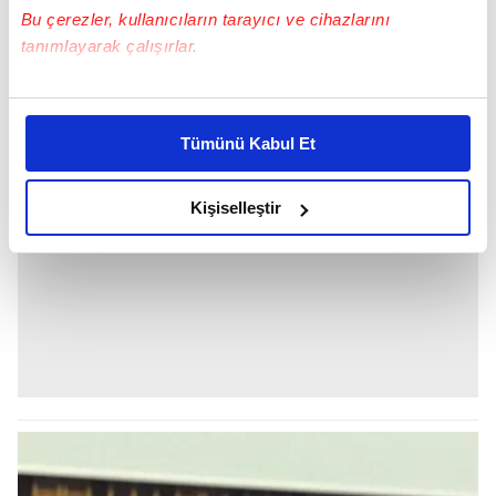
Bu çerezler, kullanıcıların tarayıcı ve cihazlarını
tanımlayarak çalışırlar.
Bu çerezlere izin vermeniz halinde sizlere özel
kişiselleştirilmiş reklamlar sunabilir, sayfalarımızda sizlere
Tümünü Kabul Et
daha iyi reklam deneyimi yaşatabiliriz. Bunu yaparken
amacımızın size daha iyi bir reklam deneyimi sunmak
olduğunu ve sizlere en iyi içerikleri sunabilmek adına
Kişiselleştir
elimizden gelen çabayı gösterdiğimizi ve bu noktada,
reklamların maliyetlerimizi karşılamak noktasında tek gelir
kalemimiz olduğunu sizlere hatırlatmak isteriz.
Her halükârda, kullanıcılar, bu çerezlere izin vermedikleri
takdirde, kullanıcılara hedefli reklamlar
gösterilmeyecektir."
Sizlere daha iyi bir hizmet sunabilmek için İnternet
Sitemizde kendimize ve üçüncü kişilere ait çerezler