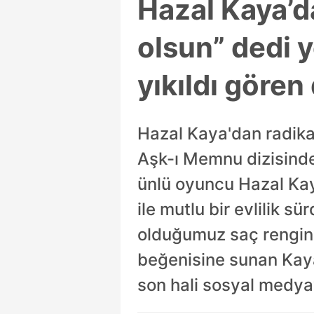
Hazal Kaya’da
olsun” dedi y
yıkıldı gören
Hazal Kaya'dan radikal
Aşk-ı Memnu dizisinde 
ünlü oyuncu Hazal Kaya
ile mutlu bir evlilik s
olduğumuz saç rengini 
beğenisine sunan Kaya
son hali sosyal medya