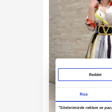
Reddet
Rıza
"Sitelerimizde reklam ve paza