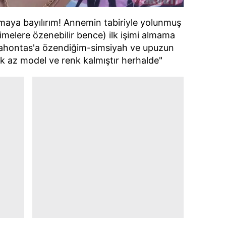
maya bayılırım! Annemin tabiriyle yolunmuş
melere özenebilir bence) ilk işimi almama
cahontas'a özendiğim-simsiyah ve upuzun
 az model ve renk kalmıştır herhalde"