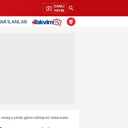
CANLI
YAYIN
SMİ İLANLAR
al medya yıkıldı gören dönüp bir daha baktı