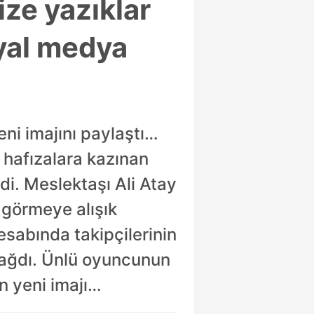
ize yazıklar
syal medya
eni imajını paylaştı…
 hafızalara kazınan
di. Meslektaşı Ali Atay
k görmeye alışık
esabında takipçilerinin
yağdı. Ünlü oyuncunun
n yeni imajı…