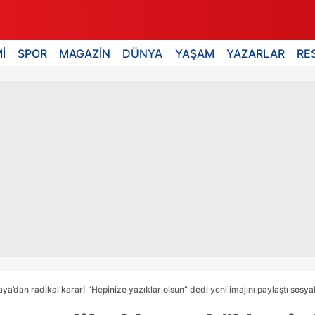
İ
SPOR
MAGAZİN
DÜNYA
YAŞAM
YAZARLAR
RE
ya’dan radikal karar! “Hepinize yazıklar olsun” dedi yeni imajını paylaştı sosy