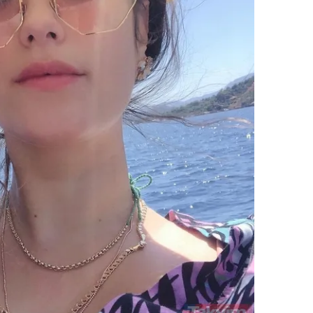
 çerezlerle ilgili bilgi almak için lütfen
tıklayınız
.