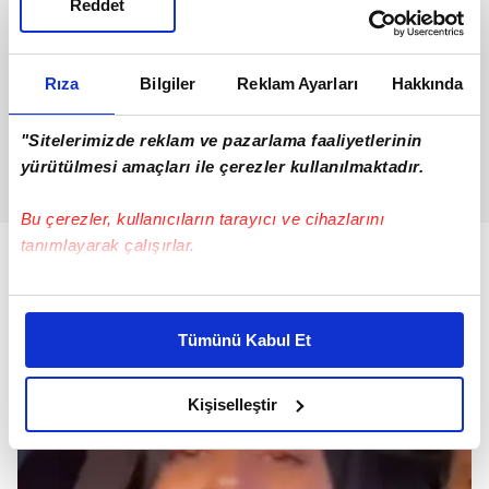
Reddet
Rıza
Bilgiler
Reklam Ayarları
Hakkında
"Sitelerimizde reklam ve pazarlama faaliyetlerinin
yürütülmesi amaçları ile çerezler kullanılmaktadır.
Bu çerezler, kullanıcıların tarayıcı ve cihazlarını
tanımlayarak çalışırlar.
Bu çerezlere izin vermeniz halinde sizlere özel
kişiselleştirilmiş reklamlar sunabilir, sayfalarımızda sizlere
Tümünü Kabul Et
daha iyi reklam deneyimi yaşatabiliriz. Bunu yaparken
amacımızın size daha iyi bir reklam deneyimi sunmak
olduğunu ve sizlere en iyi içerikleri sunabilmek adına
Kişiselleştir
elimizden gelen çabayı gösterdiğimizi ve bu noktada,
reklamların maliyetlerimizi karşılamak noktasında tek gelir
kalemimiz olduğunu sizlere hatırlatmak isteriz.