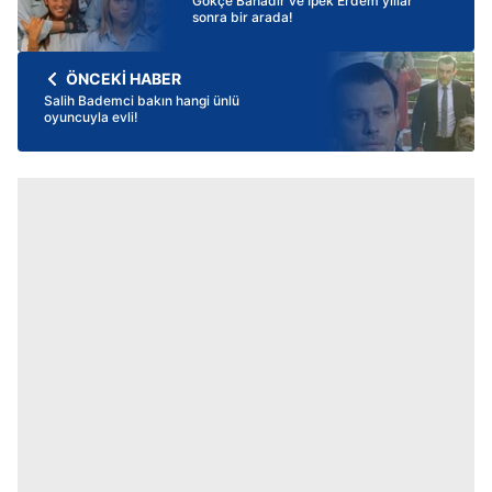
Gökçe Bahadır ve İpek Erdem yıllar
sonra bir arada!
ÖNCEKİ HABER
Salih Bademci bakın hangi ünlü
oyuncuyla evli!