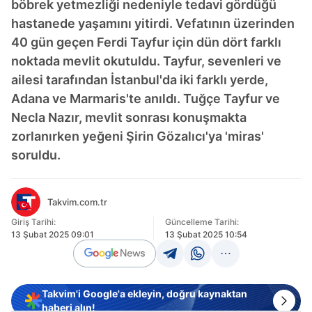
böbrek yetmezliği nedeniyle tedavi gördüğü
hastanede yaşamını yitirdi. Vefatının üzerinden
40 gün geçen Ferdi Tayfur için dün dört farklı
noktada mevlit okutuldu. Tayfur, sevenleri ve
ailesi tarafından İstanbul'da iki farklı yerde,
Adana ve Marmaris'te anıldı. Tuğçe Tayfur ve
Necla Nazır, mevlit sonrası konuşmakta
zorlanırken yeğeni Şirin Gözalıcı'ya 'miras'
soruldu.
Takvim.com.tr
Giriş Tarihi:
Güncelleme Tarihi:
13 Şubat 2025 09:01
13 Şubat 2025 10:54
Takvim'i Google'a ekleyin, doğru kaynaktan
haberi alın!