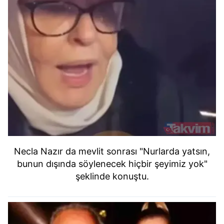
Metnimizi
ziyaret edebilirsiniz.
6698 sayılı Kişisel Verilerin Korunması Kanunu uyarınca
hazırlanmış Aydınlatma Metnimizi okumak ve sitemizde
ilgili mevzuata uygun olarak kullanılan çerezlerle ilgili bilgi
almak için lütfen
tıklayınız
.
Necla Nazır da mevlit sonrası "Nurlarda yatsın,
bunun dışında söylenecek hiçbir şeyimiz yok"
şeklinde konuştu.