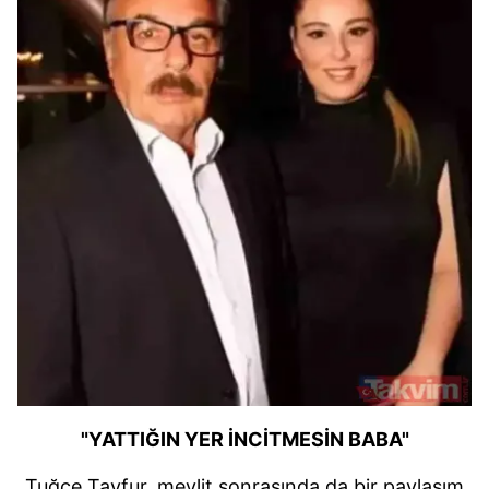
"YATTIĞIN YER İNCİTMESİN BABA"
Tuğçe Tayfur, mevlit sonrasında da bir paylaşım