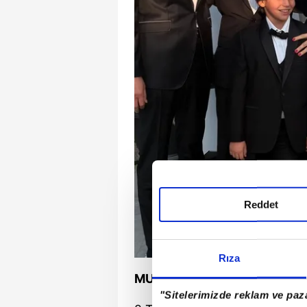
Reddet
Rıza
MUTLU EVLİLİĞİN MEYVELER
"Sitelerimizde reklam ve paza