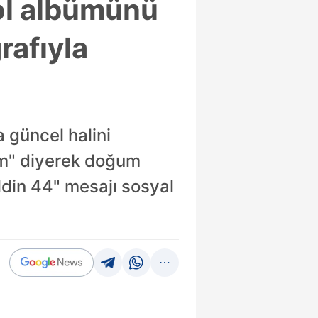
rol albümünü
rafıyla
a güncel halini
ım" diyerek doğum
eldin 44" mesajı sosyal