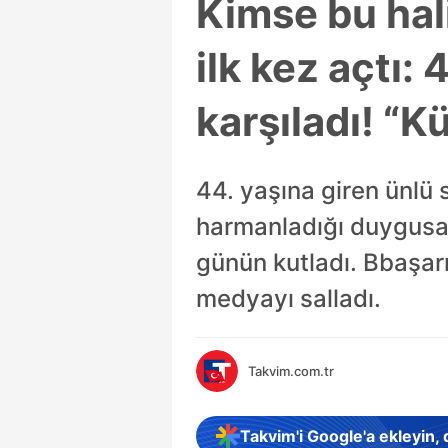
Kimse bu hal
ilk kez açtı: 
karşıladı! “K
44. yaşına giren ünlü 
harmanladığı duygusa
günün kutladı. Bbaşarı
medyayı salladı.
Takvim.com.tr
Takvim'i Google'a ekleyin,