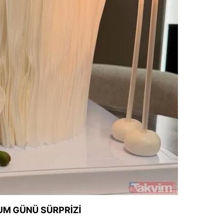
 çerezlerle ilgili bilgi almak için lütfen
tıklayınız
.
UM GÜNÜ SÜRPRİZİ