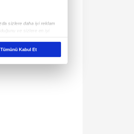
ızda sizlere daha iyi reklam
duğunu ve sizlere en iyi
liyetlerimizi karşılamak
Tümünü Kabul Et
ar gösterilmeyecektir."
çerezler kullanılmaktadır. Bu
u hizmetlerinin sunulması
i ve sizlere yönelik
nılacaktır.
kin detaylı bilgi için Ayarlar
ak ve sitemizde ilgili