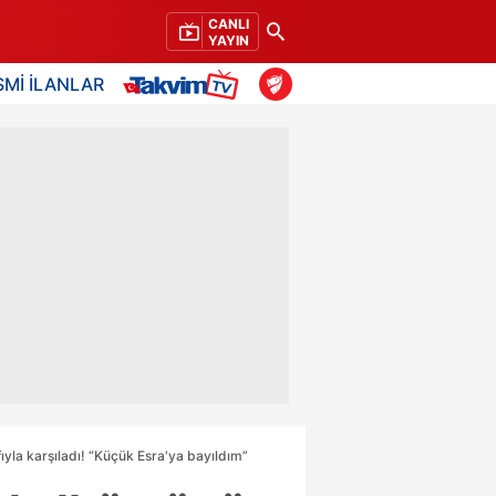
CANLI
YAYIN
SMİ İLANLAR
fıyla karşıladı! “Küçük Esra'ya bayıldım”