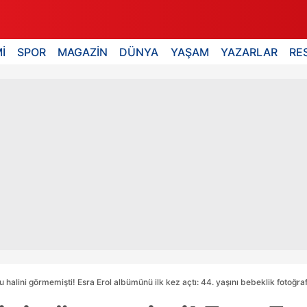
İ
SPOR
MAGAZİN
DÜNYA
YAŞAM
YAZARLAR
RE
 halini görmemişti! Esra Erol albümünü ilk kez açtı: 44. yaşını bebeklik fotoğra