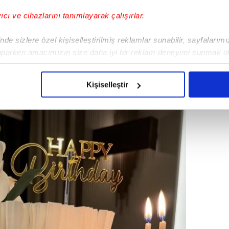
anı Ali Özbir ile dünyaevine giren ve
evliliklerinden birine imza atan Esra
yıcı ve cihazlarını tanımlayarak çalışırlar.
(d.2011) ile Ömer Erol (d.2015) adlarında iki
ısını her zaman gözlerden uzak tutmayı
de sizlere özel kişiselleştirilmiş reklamlar sunabilir, sayfalarım
ptığı paylaşımlarla çocuklarına olan
aparken amacımızın size daha iyi bir reklam deneyimi sunmak ol
imizden gelen çabayı gösterdiğimizi ve bu noktada, reklamların ma
olduğunu sizlere hatırlatmak isteriz.
Kişiselleştir
çerezlere izin vermedikleri takdirde, kullanıcılara hedefli reklaml
abilmek için İnternet Sitemizde kendimize ve üçüncü kişilere ait 
isel verileriniz işlenmekte olup gerekli olan çerezler bilgi toplum
 çerezler, sitemizin daha işlevsel kılınması ve kişiselleştirilmes
 yapılması, amaçlarıyla sınırlı olarak açık rızanız dahilinde kulla
aşağıda yer alan panel vasıtasıyla belirleyebilirsiniz. Çerezlere iliş
lgilendirme Metnimizi
ziyaret edebilirsiniz.
Korunması Kanunu uyarınca hazırlanmış Aydınlatma Metnimizi okum