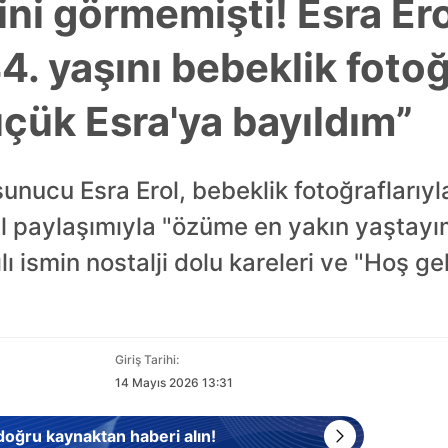
ini görmemişti! Esra E
44. yaşını bebeklik fotoğ
üçük Esra'ya bayıldım”
sunucu Esra Erol, bebeklik fotoğraflarıyl
l paylaşımıyla "özüme en yakın yaştay
lı ismin nostalji dolu kareleri ve "Hoş g
Giriş Tarihi:
14 Mayıs 2026 13:31
 doğru kaynaktan haberi alın!