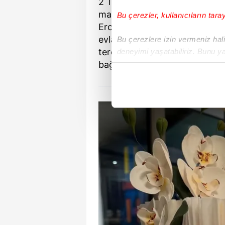
2 Temmuz 2010 tarihinde iş ins
magazin dünyasının en sağlam 
Bu çerezler, kullanıcıların tara
Erol'un bu evlilikten İdris Ali 
evladı bulunuyor. Aile yaşant
Bu çerezlere izin vermeniz halin
tercih etse de zaman zaman ya
deneyimi yaşatabiliriz. Bunu y
içerikleri sunabilmek adına el
bağlılığını dile getiriyor.
noktasında tek gelir kalemimiz 
Her halükârda, kullanıcılar, bu 
Sizlere daha iyi bir hizmet sun
çerezler vasıtasıyla çeşitli kiş
amacıyla kullanılmaktadır. Diğer
reklam/pazarlama faaliyetlerinin
Çerezlere ilişkin tercihlerinizi 
butonuna tıklayabilir,
Çerez Bi
6698 sayılı Kişisel Verilerin 