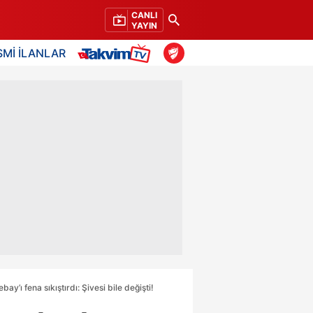
CANLI
YAYIN
SMİ İLANLAR
y’ı fena sıkıştırdı: Şivesi bile değişti!