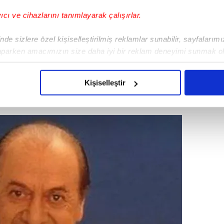
yıcı ve cihazlarını tanımlayarak çalışırlar.
de sizlere özel kişiselleştirilmiş reklamlar sunabilir, sayfalarım
Fabrikası'nın revirinde başlayıp televizyon
aparken amacımızın size daha iyi bir reklam deneyimi sunmak ol
yesi dikkat çekerken ünlülerle olan anıları
imizden gelen çabayı gösterdiğimizi ve bu noktada, reklamların ma
zleri gülümsetti.
olduğunu sizlere hatırlatmak isteriz.
Kişiselleştir
çerezlere izin vermedikleri takdirde, kullanıcılara hedefli reklaml
abilmek için İnternet Sitemizde kendimize ve üçüncü kişilere ait 
isel verileriniz işlenmekte olup gerekli olan çerezler bilgi toplum
 çerezler, sitemizin daha işlevsel kılınması ve kişiselleştirilmes
 yapılması, amaçlarıyla sınırlı olarak açık rızanız dahilinde kulla
aşağıda yer alan panel vasıtasıyla belirleyebilirsiniz. Çerezlere iliş
lgilendirme Metnimizi
ziyaret edebilirsiniz.
Korunması Kanunu uyarınca hazırlanmış Aydınlatma Metnimizi okum