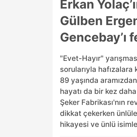
Erkan Yolaç’ı
Gülben Ergen’
Gencebay’ı fen
"Evet-Hayır" yarışmas
sorularıyla hafızalara
89 yaşında aramızdan a
hayatı da bir kez daha
Şeker Fabrikası'nın re
dikkat çekerken ünlüler
hikayesi ve ünlü isimle