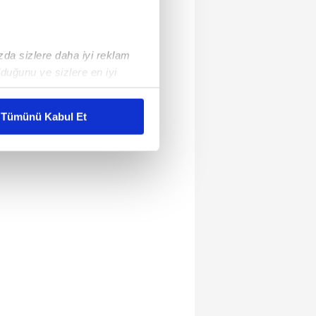
ızda sizlere daha iyi reklam
duğunu ve sizlere en iyi
liyetlerimizi karşılamak
Tümünü Kabul Et
ar gösterilmeyecektir."
çerezler kullanılmaktadır. Bu
u hizmetlerinin sunulması
i ve sizlere yönelik
nılacaktır.
kin detaylı bilgi için Ayarlar
ak ve sitemizde ilgili