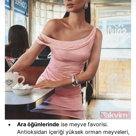
Her halükârda, kullanıcılar, bu çerezlere izin vermedikleri
takdirde, kullanıcılara hedefli reklamlar
gösterilmeyecektir."
Sizlere daha iyi bir hizmet sunabilmek için İnternet
Sitemizde kendimize ve üçüncü kişilere ait çerezler
kullanılmaktadır. Bu çerezler vasıtasıyla çeşitli kişisel
verileriniz işlenmekte olup gerekli olan çerezler bilgi
toplumu hizmetlerinin sunulması amacıyla
kullanılmaktadır. Diğer çerezler, sitemizin daha işlevsel
kılınması ve kişiselleştirilmesi ve sizlere yönelik
reklam/pazarlama faaliyetlerinin yapılması, amaçlarıyla
sınırlı olarak açık rızanız dahilinde kullanılacaktır.
Çerezlere ilişkin tercihlerinizi aşağıda yer alan panel
vasıtasıyla belirleyebilirsiniz. Çerezlere ilişkin detaylı bilgi
Ara öğünlerinde
ise meyve favorisi.
için Ayarlar butonuna tıklayabilir,
Çerez Bilgilendirme
Antioksidan içeriği yüksek orman meyveleri,
Metnimizi
ziyaret edebilirsiniz.