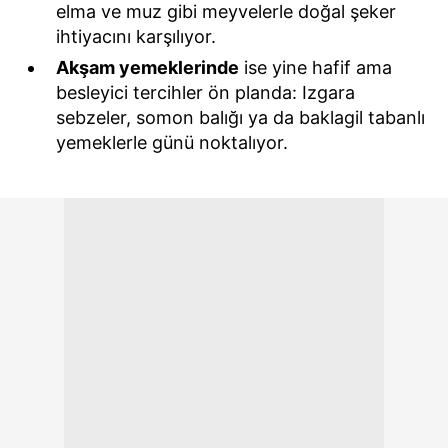
elma ve muz gibi meyvelerle doğal şeker
ihtiyacını karşılıyor.
6698 sayılı Kişisel Verilerin Korunması Kanunu uyarınca
Akşam yemeklerinde
ise yine hafif ama
hazırlanmış Aydınlatma Metnimizi okumak ve sitemizde
besleyici tercihler ön planda: Izgara
ilgili mevzuata uygun olarak kullanılan çerezlerle ilgili bilgi
sebzeler, somon balığı ya da baklagil tabanlı
almak için lütfen
tıklayınız
.
yemeklerle günü noktalıyor.