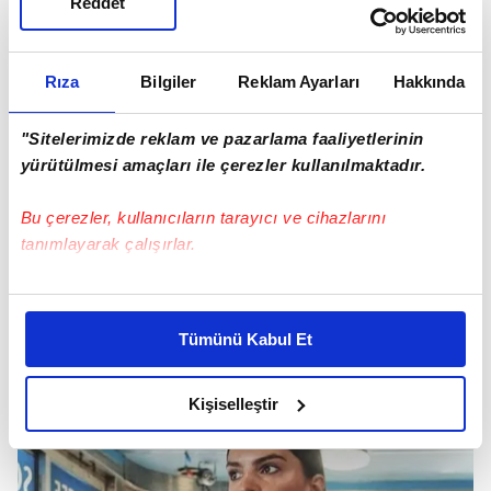
Reddet
Rıza
Bilgiler
Reklam Ayarları
Hakkında
"Sitelerimizde reklam ve pazarlama faaliyetlerinin
yürütülmesi amaçları ile çerezler kullanılmaktadır.
Bu çerezler, kullanıcıların tarayıcı ve cihazlarını
tanımlayarak çalışırlar.
Bu çerezlere izin vermeniz halinde sizlere özel
kişiselleştirilmiş reklamlar sunabilir, sayfalarımızda sizlere
Tümünü Kabul Et
daha iyi reklam deneyimi yaşatabiliriz. Bunu yaparken
amacımızın size daha iyi bir reklam deneyimi sunmak
olduğunu ve sizlere en iyi içerikleri sunabilmek adına
Kişiselleştir
elimizden gelen çabayı gösterdiğimizi ve bu noktada,
reklamların maliyetlerimizi karşılamak noktasında tek gelir
kalemimiz olduğunu sizlere hatırlatmak isteriz.