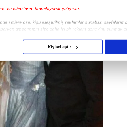
yıcı ve cihazlarını tanımlayarak çalışırlar.
de sizlere özel kişiselleştirilmiş reklamlar sunabilir, sayfalarım
aparken amacımızın size daha iyi bir reklam deneyimi sunmak ol
imizden gelen çabayı gösterdiğimizi ve bu noktada, reklamların ma
olduğunu sizlere hatırlatmak isteriz.
Kişiselleştir
çerezlere izin vermedikleri takdirde, kullanıcılara hedefli reklaml
abilmek için İnternet Sitemizde kendimize ve üçüncü kişilere ait 
isel verileriniz işlenmekte olup gerekli olan çerezler bilgi toplum
 çerezler, sitemizin daha işlevsel kılınması ve kişiselleştirilmes
 yapılması, amaçlarıyla sınırlı olarak açık rızanız dahilinde kulla
aşağıda yer alan panel vasıtasıyla belirleyebilirsiniz. Çerezlere iliş
lgilendirme Metnimizi
ziyaret edebilirsiniz.
Korunması Kanunu uyarınca hazırlanmış Aydınlatma Metnimizi okum