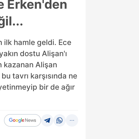
ce Erken'den
il...
 ilk hamle geldi. Ece
yakın dostu Alişan'ı
n kazanan Alişan
 bu tavrı karşısında ne
yetinmeyip bir de ağır