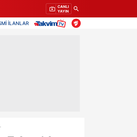
CANLI
YAYIN
SMİ İLANLAR
.