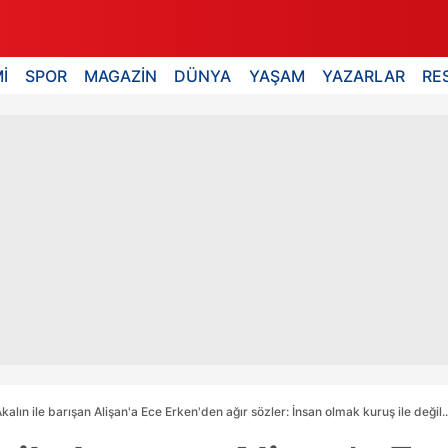
İ
SPOR
MAGAZİN
DÜNYA
YAŞAM
YAZARLAR
RE
alın ile barışan Alişan'a Ece Erken'den ağır sözler: İnsan olmak kuruş ile değil..