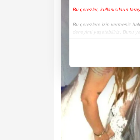
Bu çerezler, kullanıcıların tara
Bu çerezlere izin vermeniz halin
deneyimi yaşatabiliriz. Bunu y
içerikleri sunabilmek adına el
noktasında tek gelir kalemimiz 
Her halükârda, kullanıcılar, bu 
Sizlere daha iyi bir hizmet sun
çerezler vasıtasıyla çeşitli kiş
amacıyla kullanılmaktadır. Diğer
reklam/pazarlama faaliyetlerinin
Çerezlere ilişkin tercihlerinizi 
butonuna tıklayabilir,
Çerez Bi
6698 sayılı Kişisel Verilerin 