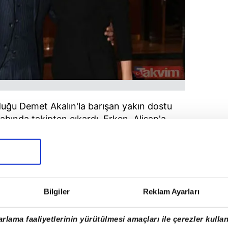
uğu Demet Akalın'la barışan yakın dostu
abında takipten çıkardı. Erken, Alişan'a
 her şeyi bildiğim içi kırgınım. İnsan olmak
ş ile ölçülür." diyerek sitem etti.
Bilgiler
Reklam Ayarları
rlama faaliyetlerinin yürütülmesi amaçları ile çerezler kullan