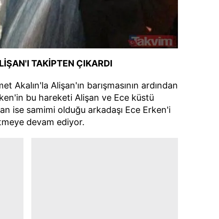
 çerezlerle ilgili bilgi almak için lütfen
tıklayınız
.
LİŞAN'I TAKİPTEN ÇIKARDI
et Akalın'la Alişan'ın barışmasının ardından
Erken'in bu hareketi Alişan ve Ece küstü
şan ise samimi olduğu arkadaşı Ece Erken'i
etmeye devam ediyor.