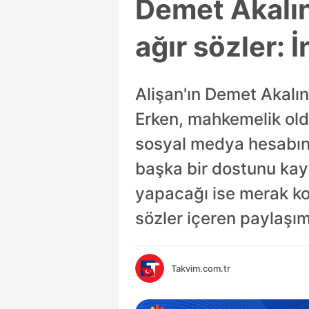
Demet Akalın
ağır sözler: 
Alişan'ın Demet Akalın
Erken, mahkemelik oldu
sosyal medya hesabınd
başka bir dostunu kayb
yapacağı ise merak ko
sözler içeren paylaşı
Takvim.com.tr