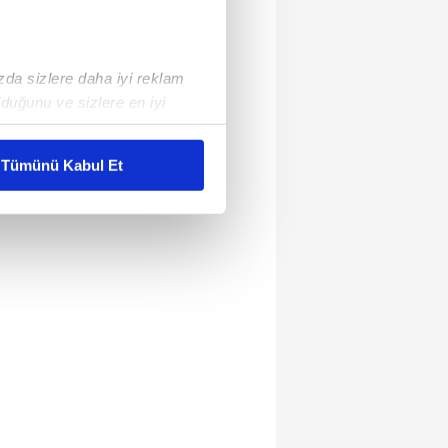
ızda sizlere daha iyi reklam
duğunu ve sizlere en iyi
liyetlerimizi karşılamak
Tümünü Kabul Et
ar gösterilmeyecektir."
çerezler kullanılmaktadır. Bu
u hizmetlerinin sunulması
i ve sizlere yönelik
nılacaktır.
kin detaylı bilgi için Ayarlar
ak ve sitemizde ilgili