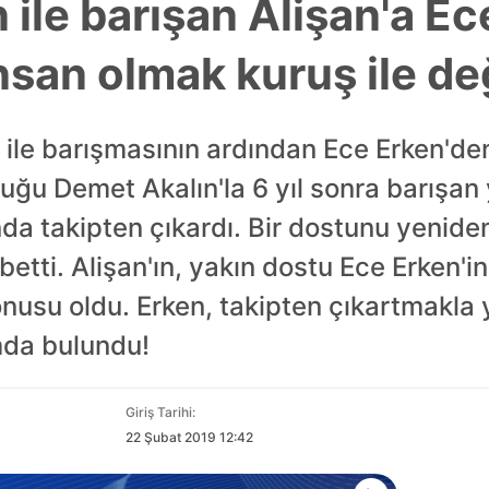
 ile barışan Alişan'a E
İnsan olmak kuruş ile değ
 ile barışmasının ardından Ece Erken'den
ğu Demet Akalın'la 6 yıl sonra barışan 
a takipten çıkardı. Bir dostunu yenide
etti. Alişan'ın, yakın dostu Ece Erken'in
nusu oldu. Erken, takipten çıkartmakla 
mda bulundu!
Giriş Tarihi:
22 Şubat 2019 12:42