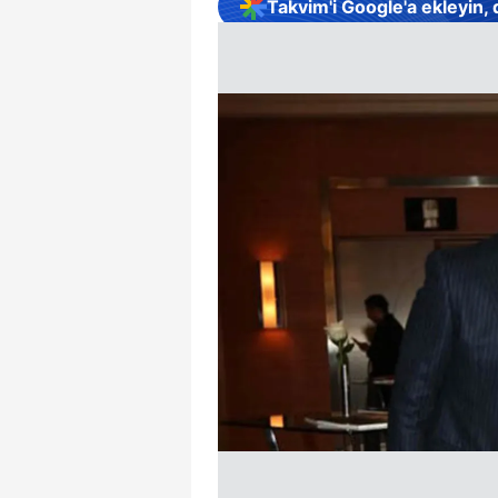
Takvim'i Google'a ekleyin,