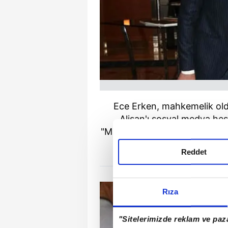
Ece Erken, mahkemelik old
Alişan'ı sosyal medya hes
"Mahkemelik olduğum için değil
kuruş ile değil duru
Reddet
Rıza
"Sitelerimizde reklam ve paza