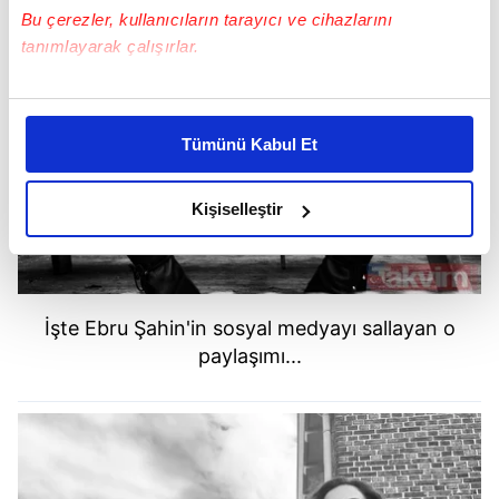
Bu çerezler, kullanıcıların tarayıcı ve cihazlarını
tanımlayarak çalışırlar.
Bu çerezlere izin vermeniz halinde sizlere özel
kişiselleştirilmiş reklamlar sunabilir, sayfalarımızda sizlere
Tümünü Kabul Et
daha iyi reklam deneyimi yaşatabiliriz. Bunu yaparken
amacımızın size daha iyi bir reklam deneyimi sunmak
olduğunu ve sizlere en iyi içerikleri sunabilmek adına
Kişiselleştir
elimizden gelen çabayı gösterdiğimizi ve bu noktada,
reklamların maliyetlerimizi karşılamak noktasında tek gelir
kalemimiz olduğunu sizlere hatırlatmak isteriz.
İşte Ebru Şahin'in sosyal medyayı sallayan o
Her halükârda, kullanıcılar, bu çerezlere izin vermedikleri
paylaşımı...
takdirde, kullanıcılara hedefli reklamlar
gösterilmeyecektir."
Sizlere daha iyi bir hizmet sunabilmek için İnternet
Sitemizde kendimize ve üçüncü kişilere ait çerezler