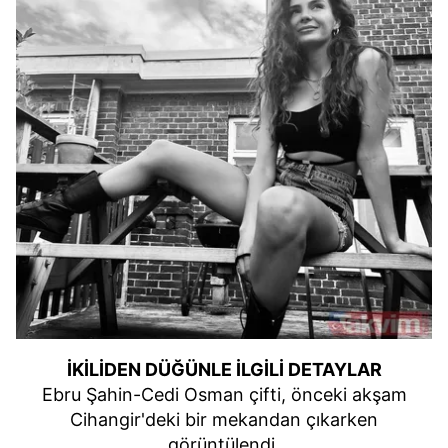
kullanılmaktadır. Bu çerezler vasıtasıyla çeşitli kişisel
verileriniz işlenmekte olup gerekli olan çerezler bilgi
toplumu hizmetlerinin sunulması amacıyla
kullanılmaktadır. Diğer çerezler, sitemizin daha işlevsel
kılınması ve kişiselleştirilmesi ve sizlere yönelik
reklam/pazarlama faaliyetlerinin yapılması, amaçlarıyla
sınırlı olarak açık rızanız dahilinde kullanılacaktır.
Çerezlere ilişkin tercihlerinizi aşağıda yer alan panel
vasıtasıyla belirleyebilirsiniz. Çerezlere ilişkin detaylı bilgi
için Ayarlar butonuna tıklayabilir,
Çerez Bilgilendirme
Metnimizi
ziyaret edebilirsiniz.
6698 sayılı Kişisel Verilerin Korunması Kanunu uyarınca
hazırlanmış Aydınlatma Metnimizi okumak ve sitemizde
ilgili mevzuata uygun olarak kullanılan çerezlerle ilgili bilgi
İKİLİDEN DÜĞÜNLE İLGİLİ DETAYLAR
almak için lütfen
tıklayınız
.
Ebru Şahin-Cedi Osman çifti, önceki akşam
Cihangir'deki bir mekandan çıkarken
görüntülendi.