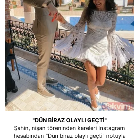
"DÜN BİRAZ OLAYLI GEÇTİ"
Şahin, nişan töreninden kareleri Instagram
hesabından "Dün biraz olaylı geçti" notuyla