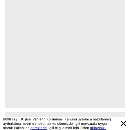
6698 sayılı Kişisel Verilerin Korunması Kanunu uyarınca hazırlanmış
aydınlatma metnimizi okumak ve sitemizde ilgili mevzuata uygun
olarak kullanılan
çerezlerle
ilgili bilgi almak için lütfen
tıklayınız.