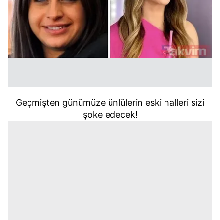
kullanılmaktadır. Bu çerezler vasıtasıyla çeşitli kişisel
verileriniz işlenmekte olup gerekli olan çerezler bilgi
toplumu hizmetlerinin sunulması amacıyla
kullanılmaktadır. Diğer çerezler, sitemizin daha işlevsel
kılınması ve kişiselleştirilmesi ve sizlere yönelik
reklam/pazarlama faaliyetlerinin yapılması, amaçlarıyla
sınırlı olarak açık rızanız dahilinde kullanılacaktır.
Çerezlere ilişkin tercihlerinizi aşağıda yer alan panel
Geçmişten günümüze ünlülerin eski halleri sizi
vasıtasıyla belirleyebilirsiniz. Çerezlere ilişkin detaylı bilgi
şoke edecek!
için Ayarlar butonuna tıklayabilir,
Çerez Bilgilendirme
Metnimizi
ziyaret edebilirsiniz.
6698 sayılı Kişisel Verilerin Korunması Kanunu uyarınca
hazırlanmış Aydınlatma Metnimizi okumak ve sitemizde
ilgili mevzuata uygun olarak kullanılan çerezlerle ilgili bilgi
almak için lütfen
tıklayınız
.