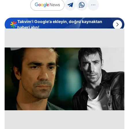
Takvim'i Google'a ekleyin, doğru kaynaktan
haberi alın!