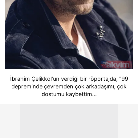
kullanılmaktadır. Bu çerezler vasıtasıyla çeşitli kişisel
verileriniz işlenmekte olup gerekli olan çerezler bilgi
toplumu hizmetlerinin sunulması amacıyla
kullanılmaktadır. Diğer çerezler, sitemizin daha işlevsel
kılınması ve kişiselleştirilmesi ve sizlere yönelik
reklam/pazarlama faaliyetlerinin yapılması, amaçlarıyla
sınırlı olarak açık rızanız dahilinde kullanılacaktır.
Çerezlere ilişkin tercihlerinizi aşağıda yer alan panel
vasıtasıyla belirleyebilirsiniz. Çerezlere ilişkin detaylı bilgi
için Ayarlar butonuna tıklayabilir,
Çerez Bilgilendirme
İbrahim Çelikkol'un verdiği bir röportajda, "99
Metnimizi
ziyaret edebilirsiniz.
depreminde çevremden çok arkadaşımı, çok
dostumu kaybettim...
6698 sayılı Kişisel Verilerin Korunması Kanunu uyarınca
hazırlanmış Aydınlatma Metnimizi okumak ve sitemizde
ilgili mevzuata uygun olarak kullanılan çerezlerle ilgili bilgi
almak için lütfen
tıklayınız
.