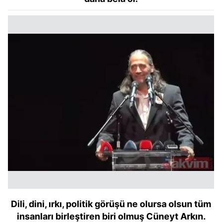
Dili, dini, ırkı, politik görüşü ne olursa olsun tüm
insanları birleştiren biri olmuş Cüneyt Arkın.