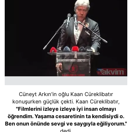
Cüneyt Arkın'in oğlu Kaan Cüreklibatır
konuşurken güçlük çekti. Kaan Cüreklibatır,
"Filmlerini izleye izleye iyi insan olmayı
öğrendim. Yaşama cesaretinin ta kendisiydi o.
Ben onun önünde sevgi ve saygıyla eğiliyorum."
dedi.