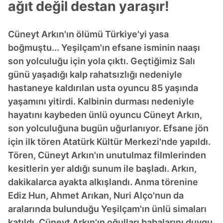
ağıt değil destan yaraşır!
Cüneyt Arkın'ın ölümü Türkiye'yi yasa
boğmuştu... Yeşilçam'ın efsane isminin naaşı
son yolculuğu için yola çıktı. Geçtiğimiz Salı
günü yaşadığı kalp rahatsızlığı nedeniyle
hastaneye kaldırılan usta oyuncu 85 yaşında
yaşamını yitirdi. Kalbinin durması nedeniyle
hayatını kaybeden ünlü oyuncu Cüneyt Arkın,
son yolculuğuna bugün uğurlanıyor. Efsane jön
için ilk tören Atatürk Kültür Merkezi'nde yapıldı.
Tören, Cüneyt Arkın'ın unutulmaz filmlerinden
kesitlerin yer aldığı sunum ile başladı. Arkın,
dakikalarca ayakta alkışlandı. Anma törenine
Ediz Hun, Ahmet Arıkan, Nuri Alço'nun da
aralarında bulunduğu Yeşilçam'ın ünlü simaları
katıldı. Cüneyt Arkın'ın oğulları babalarını duygu