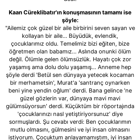
Kaan Cüreklibatır'ın konuşmasının tamamı ise
şöyle:
"Ailemiz çok güzel bir aile birbirini seven sayan ve
kollayan bir aile... Büyüdük, evlendik,
çocuklarımız oldu. Temelimiz bizi eğiten, bize
öğretmen olan babamız... Aslında onunki ölüm
değil. Ölümle gelen ölümsüzlük. Hayatı çok zor
yaşamış ama dolu dolu yaşamış… Anneme hep
şöyle derdi 'Betül sen dünyaya yetecek kocaman
bir merhametsin', Murat'a 'santranç oynarken
beni yine yendin oğlum' derdi. Bana gelince 'ne
güzel gözlerin var, dünyaya mavi mavi
gülümsüyorsun' derdi. Küçüktüm bir röportajında
'çocuklarınızı nasl yetiştiriyorsunuz' diye
sormuşlardı. Şu cevabı verdi: Ben çocuklarımın
mutlu olmasını, gülmesini ve iyi insan olmasını
istiyorum. Çocuktum anlayamamıştım, iyi insan