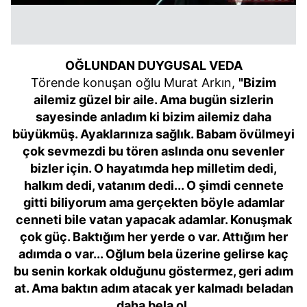
OĞLUNDAN DUYGUSAL VEDA
Törende konuşan oğlu Murat Arkın,
"Bizim
ailemiz güzel bir aile. Ama bugün sizlerin
sayesinde anladım ki bizim ailemiz daha
büyükmüş. Ayaklarınıza sağlık. Babam övülmeyi
çok sevmezdi bu tören aslında onu sevenler
bizler için. O hayatımda hep milletim dedi,
halkım dedi, vatanım dedi... O şimdi cennete
gitti biliyorum ama gerçekten böyle adamlar
cenneti bile vatan yapacak adamlar. Konuşmak
çok güç. Baktığım her yerde o var. Attığım her
adımda o var... Oğlum bela üzerine gelirse kaç
bu senin korkak olduğunu göstermez, geri adım
at. Ama baktın adım atacak yer kalmadı beladan
daha bela ol.