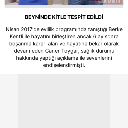
kullanılmaktadır. Bu çerezler vasıtasıyla çeşitli kişisel
verileriniz işlenmekte olup gerekli olan çerezler bilgi
toplumu hizmetlerinin sunulması amacıyla
BEYNİNDE KİTLE TESPİT EDİLDİ
kullanılmaktadır. Diğer çerezler, sitemizin daha işlevsel
kılınması ve kişiselleştirilmesi ve sizlere yönelik
Nisan 2017'de evlilik programında tanıştığı Berke
reklam/pazarlama faaliyetlerinin yapılması, amaçlarıyla
Kentli ile hayatını birleştiren ancak 6 ay sonra
sınırlı olarak açık rızanız dahilinde kullanılacaktır.
boşanma kararı alan ve hayatına bekar olarak
devam eden Caner Toygar, sağlık durumu
Çerezlere ilişkin tercihlerinizi aşağıda yer alan panel
hakkında yaptığı açıklama ile sevenlerini
vasıtasıyla belirleyebilirsiniz. Çerezlere ilişkin detaylı bilgi
endişelendirmişti.
için Ayarlar butonuna tıklayabilir,
Çerez Bilgilendirme
Metnimizi
ziyaret edebilirsiniz.
6698 sayılı Kişisel Verilerin Korunması Kanunu uyarınca
hazırlanmış Aydınlatma Metnimizi okumak ve sitemizde
ilgili mevzuata uygun olarak kullanılan çerezlerle ilgili bilgi
almak için lütfen
tıklayınız
.