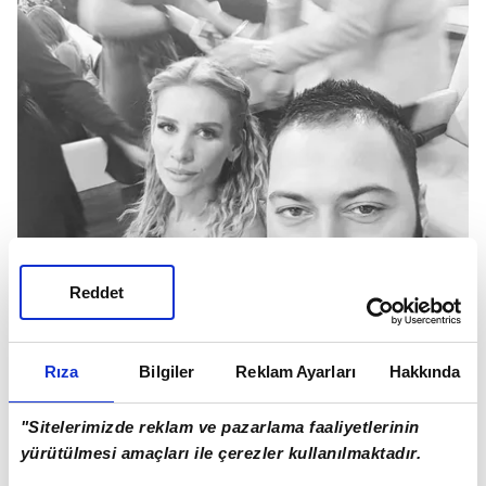
Reddet
Rıza
Bilgiler
Reklam Ayarları
Hakkında
"Sitelerimizde reklam ve pazarlama faaliyetlerinin
yürütülmesi amaçları ile çerezler kullanılmaktadır.
HERKESİ KORKUTTU