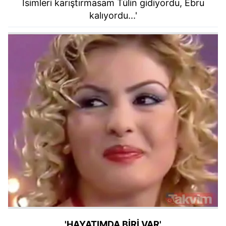
İsimleri karıştırmasam Tülin gidiyordu, Ebru
kalıyordu...'
'HAYATIMDA BİRİ VAR'