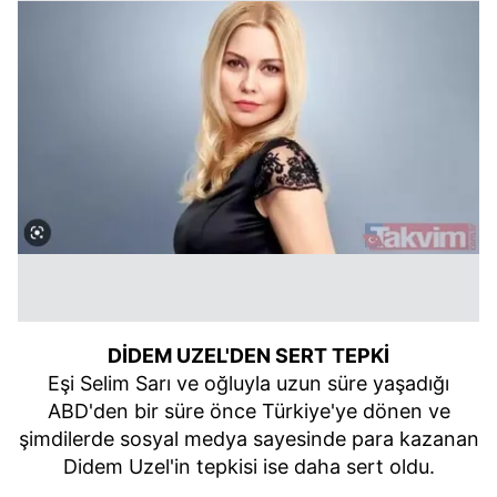
kullanılmaktadır. Bu çerezler vasıtasıyla çeşitli kişisel
verileriniz işlenmekte olup gerekli olan çerezler bilgi
toplumu hizmetlerinin sunulması amacıyla
kullanılmaktadır. Diğer çerezler, sitemizin daha işlevsel
kılınması ve kişiselleştirilmesi ve sizlere yönelik
reklam/pazarlama faaliyetlerinin yapılması, amaçlarıyla
sınırlı olarak açık rızanız dahilinde kullanılacaktır.
Çerezlere ilişkin tercihlerinizi aşağıda yer alan panel
vasıtasıyla belirleyebilirsiniz. Çerezlere ilişkin detaylı bilgi
için Ayarlar butonuna tıklayabilir,
Çerez Bilgilendirme
Metnimizi
ziyaret edebilirsiniz.
6698 sayılı Kişisel Verilerin Korunması Kanunu uyarınca
DİDEM UZEL'DEN SERT TEPKİ
hazırlanmış Aydınlatma Metnimizi okumak ve sitemizde
Eşi Selim Sarı ve oğluyla uzun süre yaşadığı
ilgili mevzuata uygun olarak kullanılan çerezlerle ilgili bilgi
ABD'den bir süre önce Türkiye'ye dönen ve
almak için lütfen
tıklayınız
.
şimdilerde sosyal medya sayesinde para kazanan
Didem Uzel'in tepkisi ise daha sert oldu.