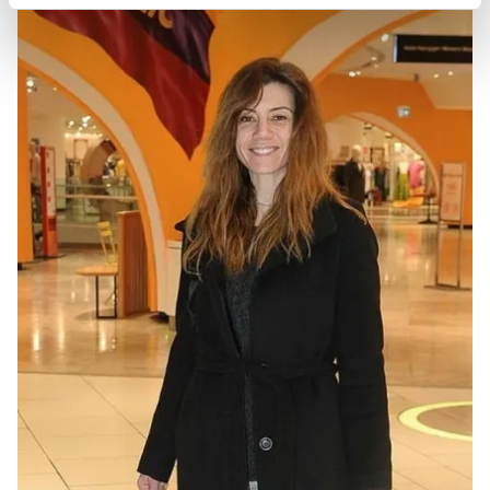
reklamların maliyetlerimizi karşılamak noktasında tek gelir
kalemimiz olduğunu sizlere hatırlatmak isteriz.
Her halükârda, kullanıcılar, bu çerezlere izin vermedikleri
takdirde, kullanıcılara hedefli reklamlar
gösterilmeyecektir."
Sizlere daha iyi bir hizmet sunabilmek için İnternet
Sitemizde kendimize ve üçüncü kişilere ait çerezler
kullanılmaktadır. Bu çerezler vasıtasıyla çeşitli kişisel
verileriniz işlenmekte olup gerekli olan çerezler bilgi
toplumu hizmetlerinin sunulması amacıyla
kullanılmaktadır. Diğer çerezler, sitemizin daha işlevsel
kılınması ve kişiselleştirilmesi ve sizlere yönelik
reklam/pazarlama faaliyetlerinin yapılması, amaçlarıyla
sınırlı olarak açık rızanız dahilinde kullanılacaktır.
Çerezlere ilişkin tercihlerinizi aşağıda yer alan panel
vasıtasıyla belirleyebilirsiniz. Çerezlere ilişkin detaylı bilgi