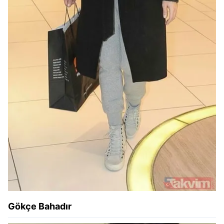
için Ayarlar butonuna tıklayabilir,
Çerez Bilgilendirme
Metnimizi
ziyaret edebilirsiniz.
6698 sayılı Kişisel Verilerin Korunması Kanunu uyarınca
hazırlanmış Aydınlatma Metnimizi okumak ve sitemizde
ilgili mevzuata uygun olarak kullanılan çerezlerle ilgili bilgi
almak için lütfen
tıklayınız
.
Gökçe Bahadır