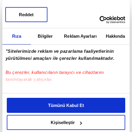
Reddet
Rıza
Bilgiler
Reklam Ayarları
Hakkında
"Sitelerimizde reklam ve pazarlama faaliyetlerinin
yürütülmesi amaçları ile çerezler kullanılmaktadır.
Bu çerezler, kullanıcıların tarayıcı ve cihazlarını
tanımlayarak çalışırlar.
Bu çerezlere izin vermeniz halinde sizlere özel
kişiselleştirilmiş reklamlar sunabilir, sayfalarımızda sizlere
Tümünü Kabul Et
daha iyi reklam deneyimi yaşatabiliriz. Bunu yaparken
amacımızın size daha iyi bir reklam deneyimi sunmak
olduğunu ve sizlere en iyi içerikleri sunabilmek adına
Kişiselleştir
elimizden gelen çabayı gösterdiğimizi ve bu noktada,