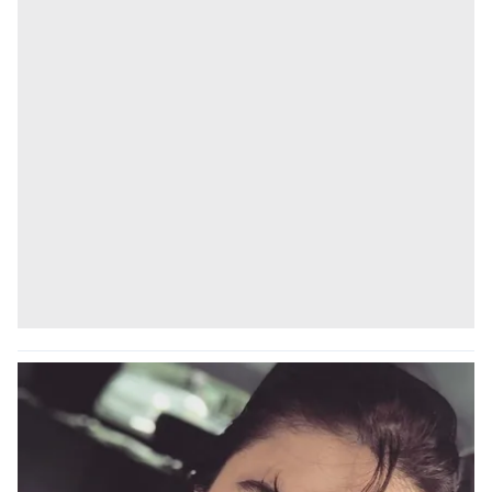
kullanılmaktadır. Bu çerezler vasıtasıyla çeşitli kişisel
verileriniz işlenmekte olup gerekli olan çerezler bilgi
toplumu hizmetlerinin sunulması amacıyla
kullanılmaktadır. Diğer çerezler, sitemizin daha işlevsel
kılınması ve kişiselleştirilmesi ve sizlere yönelik
reklam/pazarlama faaliyetlerinin yapılması, amaçlarıyla
sınırlı olarak açık rızanız dahilinde kullanılacaktır.
Çerezlere ilişkin tercihlerinizi aşağıda yer alan panel
vasıtasıyla belirleyebilirsiniz. Çerezlere ilişkin detaylı bilgi
için Ayarlar butonuna tıklayabilir,
Çerez Bilgilendirme
Metnimizi
ziyaret edebilirsiniz.
6698 sayılı Kişisel Verilerin Korunması Kanunu uyarınca
hazırlanmış Aydınlatma Metnimizi okumak ve sitemizde
ilgili mevzuata uygun olarak kullanılan çerezlerle ilgili bilgi
almak için lütfen
tıklayınız
.