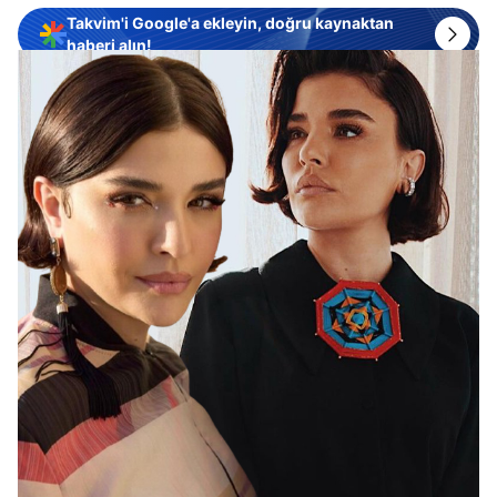
Takvim'i Google'a ekleyin, doğru kaynaktan
haberi alın!