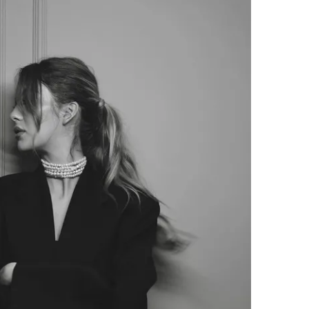
 çerezlerle ilgili bilgi almak için lütfen
tıklayınız
.