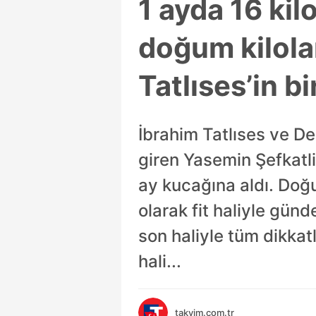
1 ayda 16 kil
doğum kilolar
Tatlıses’in bi
İbrahim Tatlıses ve De
giren Yasemin Şefkatli,
ay kucağına aldı. Doğu
olarak fit haliyle gün
son haliyle tüm dikkatl
hali...
takvim.com.tr