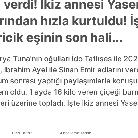
o verdi! İkiz annesi Yas
ından hızla kurtuldu! İ
ricik eşinin son hali...
rya Tuna'nın oğulları İdo Tatlıses ile 20
 İbrahim Ayel ile Sinan Emir adlarını ver
m sonrası yaptığı paylaşımlarla konuşul
dem oldu. 1 ayda 16 kilo veren çiçeği bur
eri üzerine topladı. İşte ikiz annesi Yas
Giriş Tarihi:
Güncelleme Tarihi: