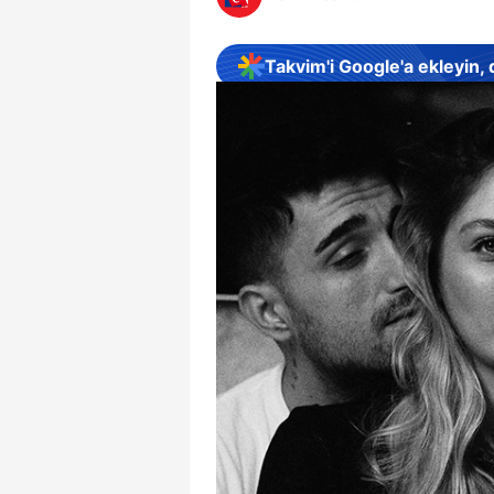
Takvim'i Google'a ekleyin,