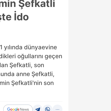
emin Şefkatli
şte İdo
21 yılında dünyaevine
dikleri oğullarını geçen
an Şefkatli, son
nunda anne Şefkatli,
emin Şefkatli'nin son