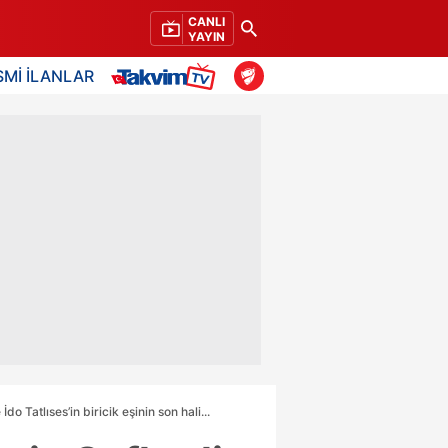
CANLI
YAYIN
SMİ İLANLAR
o Tatlıses’in biricik eşinin son hali...