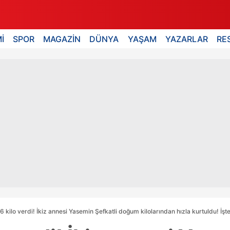
İ
SPOR
MAGAZİN
DÜNYA
YAŞAM
YAZARLAR
RE
6 kilo verdi! İkiz annesi Yasemin Şefkatli doğum kilolarından hızla kurtuldu! İşte İd