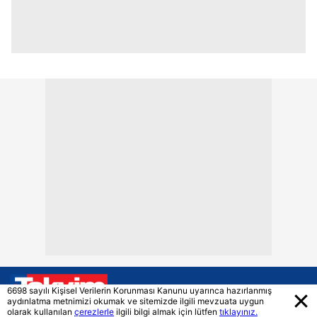
6698 sayılı Kişisel Verilerin Korunması Kanunu uyarınca hazırlanmış
aydınlatma metnimizi okumak ve sitemizde ilgili mevzuata uygun
olarak kullanılan
çerezlerle
ilgili bilgi almak için lütfen
tıklayınız.