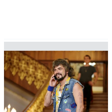
kullanılmaktadır. Bu çerezler vasıtasıyla çeşitli kişisel
verileriniz işlenmekte olup gerekli olan çerezler bilgi
toplumu hizmetlerinin sunulması amacıyla
kullanılmaktadır. Diğer çerezler, sitemizin daha işlevsel
kılınması ve kişiselleştirilmesi ve sizlere yönelik
reklam/pazarlama faaliyetlerinin yapılması, amaçlarıyla
sınırlı olarak açık rızanız dahilinde kullanılacaktır.
Çerezlere ilişkin tercihlerinizi aşağıda yer alan panel
vasıtasıyla belirleyebilirsiniz. Çerezlere ilişkin detaylı bilgi
için Ayarlar butonuna tıklayabilir,
Çerez Bilgilendirme
Metnimizi
ziyaret edebilirsiniz.
6698 sayılı Kişisel Verilerin Korunması Kanunu uyarınca
hazırlanmış Aydınlatma Metnimizi okumak ve sitemizde
ilgili mevzuata uygun olarak kullanılan çerezlerle ilgili bilgi
almak için lütfen
tıklayınız
.