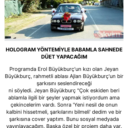
HOLOGRAM
YÖNTEMİYLE BABAMLA SAHNEDE
DÜET YAPACAĞIM
Programda Erol
Büyükburç'un
kızı olan
Jeyan
Büyükburç
, rahmetli ablası Ajlan
Büyükburç'un
bir
şarkısını seslendireceği
ni söyledi.
Jeyan
Büyükburç
"Çok eskiden beri
ablamla ilgili bir şeyler yapmak istiyordum ama
çekincelerim vardı. Sonra 'Yeni nesil de onun
kalbini hissetmeli, şarkılarını bilmeli' dedim ve bir
şarkısına
cover
yaptım. Bunu sosyal medyada
yayınlayacağım. Başka özel bir projem daha var.