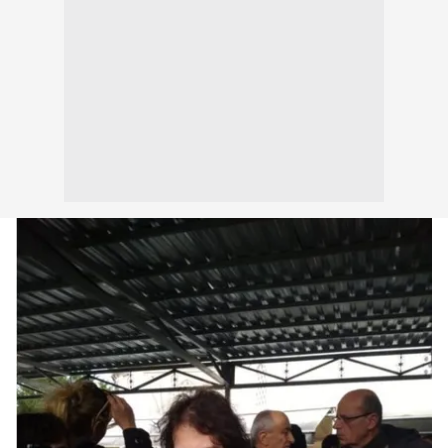
kullanılmaktadır. Bu çerezler vasıtasıyla çeşitli kişisel
verileriniz işlenmekte olup gerekli olan çerezler bilgi
toplumu hizmetlerinin sunulması amacıyla
kullanılmaktadır. Diğer çerezler, sitemizin daha işlevsel
kılınması ve kişiselleştirilmesi ve sizlere yönelik
reklam/pazarlama faaliyetlerinin yapılması, amaçlarıyla
sınırlı olarak açık rızanız dahilinde kullanılacaktır.
Çerezlere ilişkin tercihlerinizi aşağıda yer alan panel
vasıtasıyla belirleyebilirsiniz. Çerezlere ilişkin detaylı bilgi
için Ayarlar butonuna tıklayabilir,
Çerez Bilgilendirme
Metnimizi
ziyaret edebilirsiniz.
6698 sayılı Kişisel Verilerin Korunması Kanunu uyarınca
hazırlanmış Aydınlatma Metnimizi okumak ve sitemizde
ilgili mevzuata uygun olarak kullanılan çerezlerle ilgili bilgi
almak için lütfen
tıklayınız
.