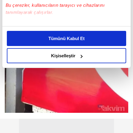
Bu çerezler, kullanıcıların tarayıcı ve cihazlarını
tanımlayarak çalışırlar.
Bu çerezlere izin vermeniz halinde sizlere özel
kişiselleştirilmiş reklamlar sunabilir, sayfalarımızda sizlere
Tümünü Kabul Et
daha iyi reklam deneyimi yaşatabiliriz. Bunu yaparken
amacımızın size daha iyi bir reklam deneyimi sunmak
olduğunu ve sizlere en iyi içerikleri sunabilmek adına
Kişiselleştir
elimizden gelen çabayı gösterdiğimizi ve bu noktada,
reklamların maliyetlerimizi karşılamak noktasında tek gelir
kalemimiz olduğunu sizlere hatırlatmak isteriz.
Her halükârda, kullanıcılar, bu çerezlere izin vermedikleri
takdirde, kullanıcılara hedefli reklamlar
gösterilmeyecektir."
Sizlere daha iyi bir hizmet sunabilmek için İnternet
Sitemizde kendimize ve üçüncü kişilere ait çerezler