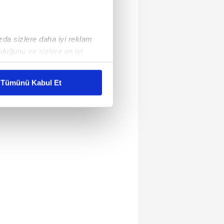
ızda sizlere daha iyi reklam
duğunu ve sizlere en iyi
liyetlerimizi karşılamak
Tümünü Kabul Et
ar gösterilmeyecektir."
çerezler kullanılmaktadır. Bu
u hizmetlerinin sunulması
i ve sizlere yönelik
nılacaktır.
kin detaylı bilgi için Ayarlar
ak ve sitemizde ilgili