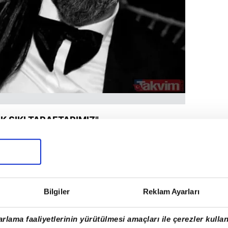
K SIKI TARAFTARIMIZ"
a Turan ve eşi Aslıhan Doğan da katıldı.
eyen Turan,
"Ceceli'ye Eyüpspor'un imzalı
m. O da çok sıkı taraftarımız"
dedi.
Bilgiler
Reklam Ayarları
rlama faaliyetlerinin yürütülmesi amaçları ile çerezler kullan