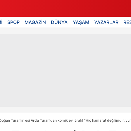
İ
SPOR
MAGAZİN
DÜNYA
YAŞAM
YAZARLAR
RE
Doğan Turan'ın eşi Arda Turan'dan komik ev itirafı! "Hiç hamarat değilimdir, y