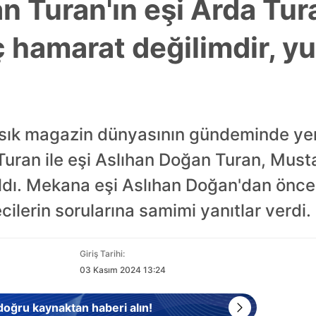
n Turan'ın eşi Arda Tu
Hiç hamarat değilimdir, y
sık sık magazin dünyasının gündeminde ye
 Turan ile eşi Aslıhan Doğan Turan, Mus
ldı. Mekana eşi Aslıhan Doğan'dan önce
cilerin sorularına samimi yanıtlar verdi.
Giriş Tarihi:
03 Kasım 2024 13:24
 doğru kaynaktan haberi alın!