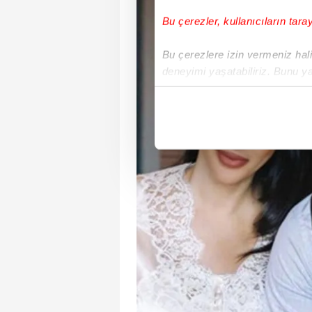
Bu çerezler, kullanıcıların tara
Bu çerezlere izin vermeniz halin
deneyimi yaşatabiliriz. Bunu y
içerikleri sunabilmek adına el
noktasında tek gelir kalemimiz 
Her halükârda, kullanıcılar, bu 
Sizlere daha iyi bir hizmet sun
çerezler vasıtasıyla çeşitli kiş
amacıyla kullanılmaktadır. Diğer
reklam/pazarlama faaliyetlerinin
Çerezlere ilişkin tercihlerinizi 
butonuna tıklayabilir,
Çerez Bi
6698 sayılı Kişisel Verilerin 