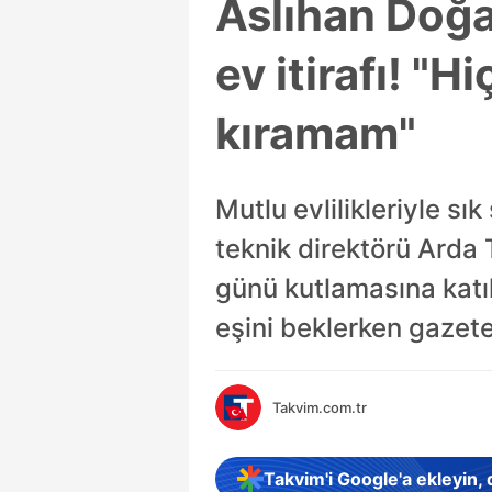
Aslıhan Doğa
ev itirafı! "
kıramam"
Mutlu evlilikleriyle 
teknik direktörü Arda
günü kutlamasına katı
eşini beklerken gazete
Takvim.com.tr
Takvim'i Google'a ekleyin,