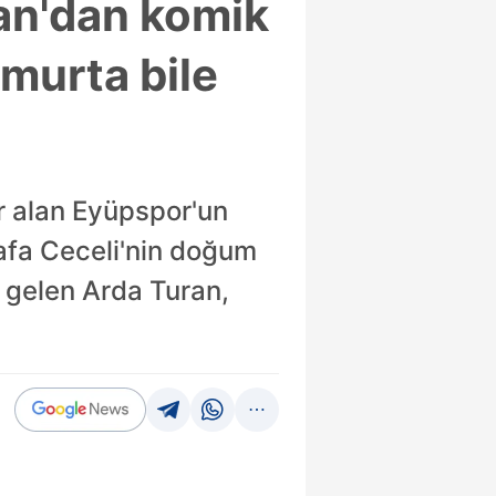
ran'dan komik
umurta bile
r alan Eyüpspor'un
tafa Ceceli'nin doğum
 gelen Arda Turan,