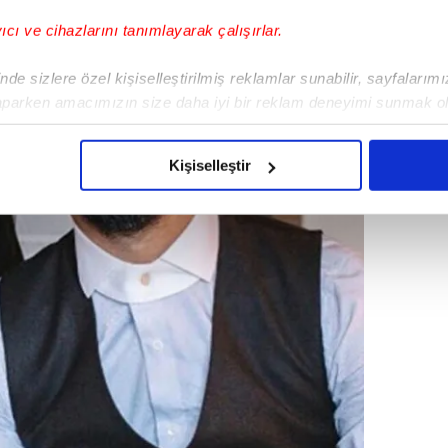
yıcı ve cihazlarını tanımlayarak çalışırlar.
de sizlere özel kişiselleştirilmiş reklamlar sunabilir, sayfalarım
aparken amacımızın size daha iyi bir reklam deneyimi sunmak ol
imizden gelen çabayı gösterdiğimizi ve bu noktada, reklamların ma
olduğunu sizlere hatırlatmak isteriz.
Kişiselleştir
çerezlere izin vermedikleri takdirde, kullanıcılara hedefli reklaml
abilmek için İnternet Sitemizde kendimize ve üçüncü kişilere ait 
isel verileriniz işlenmekte olup gerekli olan çerezler bilgi toplum
 çerezler, sitemizin daha işlevsel kılınması ve kişiselleştirilmes
 yapılması, amaçlarıyla sınırlı olarak açık rızanız dahilinde kulla
aşağıda yer alan panel vasıtasıyla belirleyebilirsiniz. Çerezlere iliş
lgilendirme Metnimizi
ziyaret edebilirsiniz.
Korunması Kanunu uyarınca hazırlanmış Aydınlatma Metnimizi okum