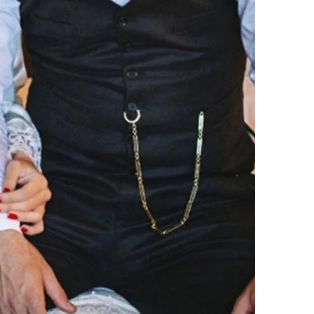
 çerezlerle ilgili bilgi almak için lütfen
tıklayınız
.