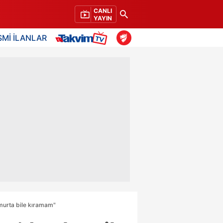
CANLI
YAYIN
SMİ İLANLAR
umurta bile kıramam"