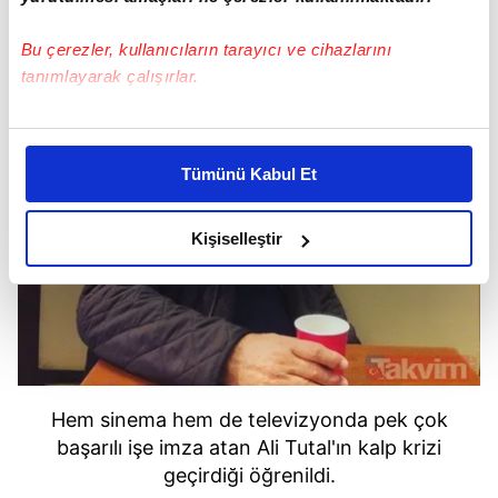
Bu çerezler, kullanıcıların tarayıcı ve cihazlarını
tanımlayarak çalışırlar.
Bu çerezlere izin vermeniz halinde sizlere özel
kişiselleştirilmiş reklamlar sunabilir, sayfalarımızda sizlere
Tümünü Kabul Et
daha iyi reklam deneyimi yaşatabiliriz. Bunu yaparken
amacımızın size daha iyi bir reklam deneyimi sunmak
olduğunu ve sizlere en iyi içerikleri sunabilmek adına
Kişiselleştir
elimizden gelen çabayı gösterdiğimizi ve bu noktada,
reklamların maliyetlerimizi karşılamak noktasında tek gelir
kalemimiz olduğunu sizlere hatırlatmak isteriz.
Her halükârda, kullanıcılar, bu çerezlere izin vermedikleri
takdirde, kullanıcılara hedefli reklamlar
Hem sinema hem de televizyonda pek çok
gösterilmeyecektir."
başarılı işe imza atan Ali Tutal'ın kalp krizi
geçirdiği öğrenildi.
Sizlere daha iyi bir hizmet sunabilmek için İnternet