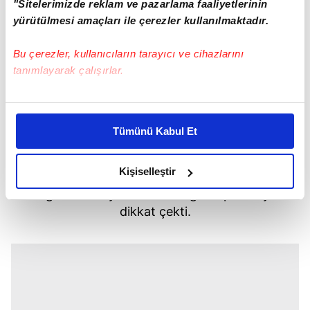
"Sitelerimizde reklam ve pazarlama faaliyetlerinin
yürütülmesi amaçları ile çerezler kullanılmaktadır.
Bu çerezler, kullanıcıların tarayıcı ve cihazlarını
tanımlayarak çalışırlar.
Bu çerezlere izin vermeniz halinde sizlere özel
kişiselleştirilmiş reklamlar sunabilir, sayfalarımızda sizlere
Tümünü Kabul Et
daha iyi reklam deneyimi yaşatabiliriz. Bunu yaparken
Döngel, ardından Kadir Güneş'in daha önce
amacımızın size daha iyi bir reklam deneyimi sunmak
Aleyna Tilki için tahsis ettiği VIP minibüse binerek
olduğunu ve sizlere en iyi içerikleri sunabilmek adına
Kişiselleştir
oradan uzaklaştı.
elimizden gelen çabayı gösterdiğimizi ve bu noktada,
Bugün ise Aleyna Tilki Instagram pozlarıyla
reklamların maliyetlerimizi karşılamak noktasında tek gelir
dikkat çekti.
kalemimiz olduğunu sizlere hatırlatmak isteriz.
Her halükârda, kullanıcılar, bu çerezlere izin vermedikleri
takdirde, kullanıcılara hedefli reklamlar
gösterilmeyecektir."