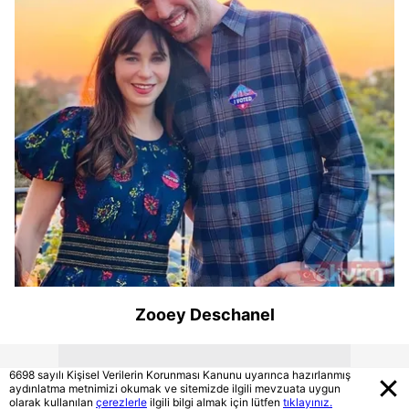
Zooey Deschanel
6698 sayılı Kişisel Verilerin Korunması Kanunu uyarınca hazırlanmış
aydınlatma metnimizi okumak ve sitemizde ilgili mevzuata uygun
olarak kullanılan
çerezlerle
ilgili bilgi almak için lütfen
tıklayınız.