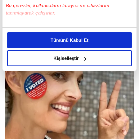
Bu çerezler, kullanıcıların tarayıcı ve cihazlarını
tanımlayarak çalışırlar.
Viola Davis
Bu çerezlere izin vermeniz halinde sizlere özel
kişiselleştirilmiş reklamlar sunabilir, sayfalarımızda sizlere
Tümünü Kabul Et
daha iyi reklam deneyimi yaşatabiliriz. Bunu yaparken
amacımızın size daha iyi bir reklam deneyimi sunmak
olduğunu ve sizlere en iyi içerikleri sunabilmek adına
Kişiselleştir
elimizden gelen çabayı gösterdiğimizi ve bu noktada,
reklamların maliyetlerimizi karşılamak noktasında tek gelir
kalemimiz olduğunu sizlere hatırlatmak isteriz.
Her halükârda, kullanıcılar, bu çerezlere izin vermedikleri
takdirde, kullanıcılara hedefli reklamlar
gösterilmeyecektir."
Sizlere daha iyi bir hizmet sunabilmek için İnternet
Sitemizde kendimize ve üçüncü kişilere ait çerezler