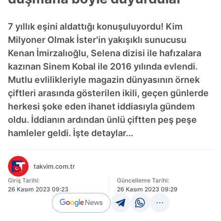
7 yıllık eşini aldattığı konuşuluyordu! Kim
Milyoner Olmak İster'in yakışıklı sunucusu
Kenan İmirzalıoğlu, Selena dizisi ile hafızalara
kazınan Sinem Kobal ile 2016 yılında evlendi.
Mutlu evlilikleriyle magazin dünyasının örnek
çiftleri arasında gösterilen ikili, geçen günlerde
herkesi şoke eden ihanet iddiasıyla gündem
oldu. İddianın ardından ünlü çiftten peş peşe
hamleler geldi. İşte detaylar...
takvim.com.tr
Giriş Tarihi:
Güncelleme Tarihi:
26 Kasım 2023 09:23
26 Kasım 2023 09:29