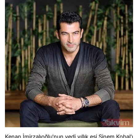
Kenan İmirzalıoğlu'nun yedi yıllık eşi Sinem Kobal'ı