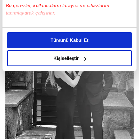
Bu çerezler, kullanıcıların tarayıcı ve cihazlarını
tanımlayarak çalışırlar.
Bu çerezlere izin vermeniz halinde sizlere özel
kişiselleştirilmiş reklamlar sunabilir, sayfalarımızda sizlere
Tümünü Kabul Et
daha iyi reklam deneyimi yaşatabiliriz. Bunu yaparken
amacımızın size daha iyi bir reklam deneyimi sunmak
olduğunu ve sizlere en iyi içerikleri sunabilmek adına
Kişiselleştir
elimizden gelen çabayı gösterdiğimizi ve bu noktada,
reklamların maliyetlerimizi karşılamak noktasında tek gelir
kalemimiz olduğunu sizlere hatırlatmak isteriz.
Her halükârda, kullanıcılar, bu çerezlere izin vermedikleri
takdirde, kullanıcılara hedefli reklamlar
gösterilmeyecektir."
Sizlere daha iyi bir hizmet sunabilmek için İnternet
Sitemizde kendimize ve üçüncü kişilere ait çerezler