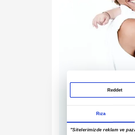
Reddet
Rıza
"Sitelerimizde reklam ve paza