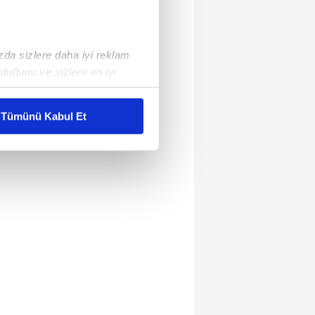
ızda sizlere daha iyi reklam
duğunu ve sizlere en iyi
liyetlerimizi karşılamak
Tümünü Kabul Et
ar gösterilmeyecektir."
çerezler kullanılmaktadır. Bu
u hizmetlerinin sunulması
i ve sizlere yönelik
nılacaktır.
kin detaylı bilgi için Ayarlar
ak ve sitemizde ilgili