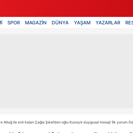
İ
SPOR
MAGAZİN
DÜNYA
YAŞAM
YAZARLAR
RE
re Altuğ ile evli kalan Çağla Şıkel’den oğlu Kuzey’e duygusal mesaj! İlk yorum D