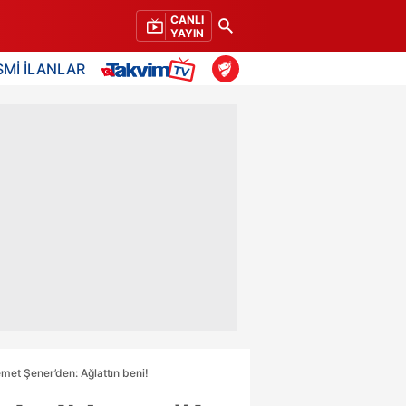
CANLI
YAYIN
SMİ İLANLAR
emet Şener’den: Ağlattın beni!