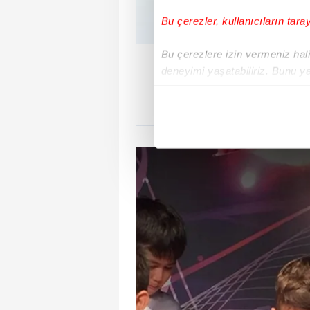
Bu çerezler, kullanıcıların tara
Bu çerezlere izin vermeniz halin
Ünlü manken, sosyal medy
deneyimi yaşatabiliriz. Bunu y
gününe özel duygu
içerikleri sunabilmek adına el
noktasında tek gelir kalemimiz 
Her halükârda, kullanıcılar, bu 
Sizlere daha iyi bir hizmet sun
çerezler vasıtasıyla çeşitli kiş
amacıyla kullanılmaktadır. Diğer
reklam/pazarlama faaliyetlerinin
Çerezlere ilişkin tercihlerinizi 
butonuna tıklayabilir,
Çerez Bi
6698 sayılı Kişisel Verilerin 