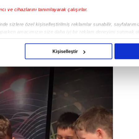
yıcı ve cihazlarını tanımlayarak çalışırlar.
de sizlere özel kişiselleştirilmiş reklamlar sunabilir, sayfalarım
a hesabında büyük oğlu Kuzey'in doğum
aparken amacımızın size daha iyi bir reklam deneyimi sunmak ol
 yüklü bir paylaşımda bulundu.
imizden gelen çabayı gösterdiğimizi ve bu noktada, reklamların ma
olduğunu sizlere hatırlatmak isteriz.
Kişiselleştir
çerezlere izin vermedikleri takdirde, kullanıcılara hedefli reklaml
abilmek için İnternet Sitemizde kendimize ve üçüncü kişilere ait 
isel verileriniz işlenmekte olup gerekli olan çerezler bilgi toplum
 çerezler, sitemizin daha işlevsel kılınması ve kişiselleştirilmes
 yapılması, amaçlarıyla sınırlı olarak açık rızanız dahilinde kulla
aşağıda yer alan panel vasıtasıyla belirleyebilirsiniz. Çerezlere iliş
lgilendirme Metnimizi
ziyaret edebilirsiniz.
Korunması Kanunu uyarınca hazırlanmış Aydınlatma Metnimizi okum