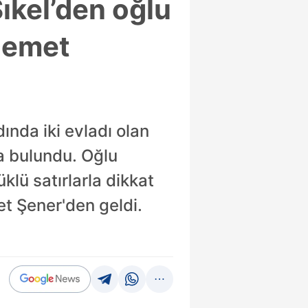
Şıkel’den oğlu
Demet
ında iki evladı olan
a bulundu. Oğlu
lü satırlarla dikkat
et Şener'den geldi.