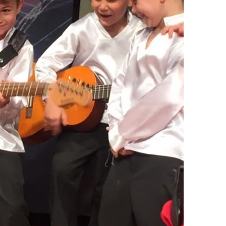
 çerezlerle ilgili bilgi almak için lütfen
tıklayınız
.