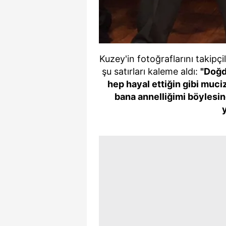
Kuzey'in fotoğraflarını takipç
şu satırları kaleme aldı:
"Doğd
hep hayal ettiğin gibi muci
bana annelliğimi böylesin
y