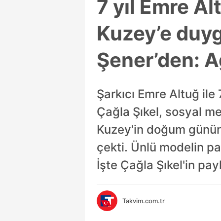
7 yıl Emre Al
Kuzey’e duyg
Şener’den: Ağ
Şarkıcı Emre Altuğ ile 
Çağla Şıkel, sosyal m
Kuzey'in doğum gününü 
çekti. Ünlü modelin p
İşte Çağla Şıkel'in pa
Takvim.com.tr