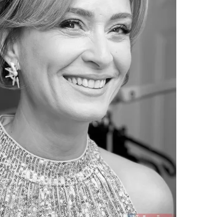
 çerezlerle ilgili bilgi almak için lütfen
tıklayınız
.