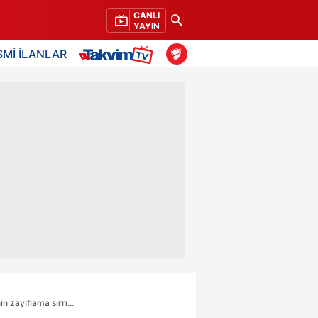
CANLI
YAYIN
SMİ İLANLAR
 zayıflama sırrı...