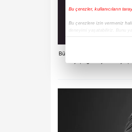
Bu çerezler, kullanıcıların tara
Bu çerezlere izin vermeniz halin
deneyimi yaşatabiliriz. Bunu y
içerikleri sunabilmek adına el
noktasında tek gelir kalemimiz 
Bülent Şakrak ile mutlu bir evl
Her halükârda, kullanıcılar, bu 
ile yaptığı sosyal medya pa
Sizlere daha iyi bir hizmet sun
çerezler vasıtasıyla çeşitli kiş
amacıyla kullanılmaktadır. Diğer
reklam/pazarlama faaliyetlerinin
Çerezlere ilişkin tercihlerinizi 
butonuna tıklayabilir,
Çerez Bi
6698 sayılı Kişisel Verilerin 