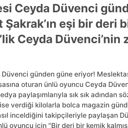
esi Ceyda Düvenci gün
t Şakrak’ın eşi bir deri 
5’lik Ceyda Düvenci’nin 
Düvenci günden güne eriyor! Meslektaşı
sasına oturan ünlü oyuncu Ceyda Düvenci
medya paylaşımlarıyla sık sık adından söz
se verdiği kilolarla bolca magazin günd
l inceldiğini takipçileriyle paylaşan Dü
Ünlü oyuncu için "Bir deri bir kemik kalmış