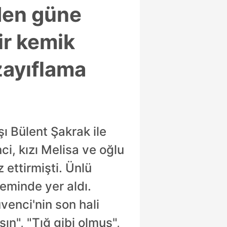
den güne
bir kemik
zayıflama
 Bülent Şakrak ile
, kızı Melisa ve oğlu
 ettirmişti. Ünlü
eminde yer aldı.
venci'nin son hali
sın", "Tığ gibi olmuş",