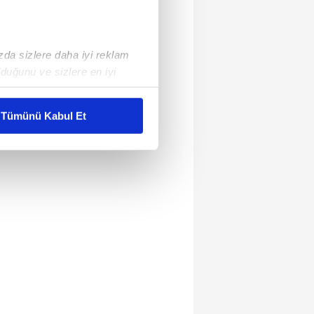
ızda sizlere daha iyi reklam
duğunu ve sizlere en iyi
liyetlerimizi karşılamak
Tümünü Kabul Et
ar gösterilmeyecektir."
çerezler kullanılmaktadır. Bu
u hizmetlerinin sunulması
i ve sizlere yönelik
nılacaktır.
kin detaylı bilgi için Ayarlar
ak ve sitemizde ilgili