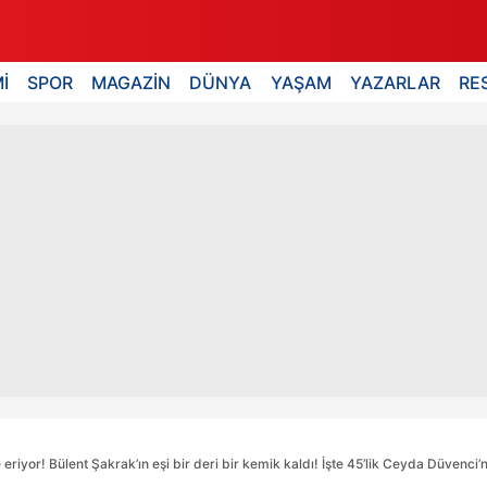
İ
SPOR
MAGAZİN
DÜNYA
YAŞAM
YAZARLAR
RE
or! Bülent Şakrak’ın eşi bir deri bir kemik kaldı! İşte 45’lik Ceyda Düvenci’nin