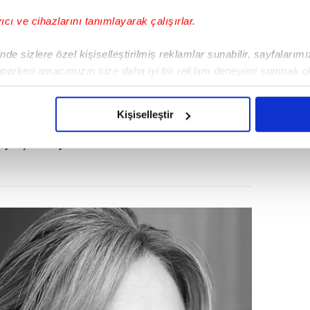
yıcı ve cihazlarını tanımlayarak çalışırlar.
de sizlere özel kişiselleştirilmiş reklamlar sunabilir, sayfalarım
aparken amacımızın size daha iyi bir reklam deneyimi sunmak ol
imizden gelen çabayı gösterdiğimizi ve bu noktada, reklamların ma
olduğunu sizlere hatırlatmak isteriz.
Kişiselleştir
ilik sürdüren Düvenci, kızı Melisa ve oğlu Ali
çerezlere izin vermedikleri takdirde, kullanıcılara hedefli reklaml
ylaşımlarıyla sık sık adından söz ettirdi.
abilmek için İnternet Sitemizde kendimize ve üçüncü kişilere ait 
isel verileriniz işlenmekte olup gerekli olan çerezler bilgi toplum
 çerezler, sitemizin daha işlevsel kılınması ve kişiselleştirilmes
 yapılması, amaçlarıyla sınırlı olarak açık rızanız dahilinde kulla
aşağıda yer alan panel vasıtasıyla belirleyebilirsiniz. Çerezlere iliş
lgilendirme Metnimizi
ziyaret edebilirsiniz.
Korunması Kanunu uyarınca hazırlanmış Aydınlatma Metnimizi okum