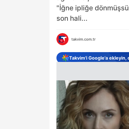
"İğne ipliğe dönmüşsü
son hali...
takvim.com.tr
Takvim'i Google'a ekleyin,