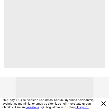
6698 sayılı Kişisel Verilerin Korunması Kanunu uyarınca hazırlanmış
aydınlatma metnimizi okumak ve sitemizde ilgili mevzuata uygun
olarak kullanılan
çerezlerle
ilgili bilgi almak için lütfen
tıklayınız.