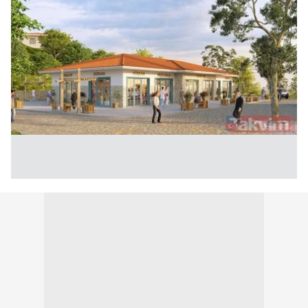
kullanılmaktadır. Bu çerezler vasıtasıyla çeşitli kişisel
verileriniz işlenmekte olup gerekli olan çerezler bilgi
toplumu hizmetlerinin sunulması amacıyla
kullanılmaktadır. Diğer çerezler, sitemizin daha işlevsel
kılınması ve kişiselleştirilmesi ve sizlere yönelik
reklam/pazarlama faaliyetlerinin yapılması, amaçlarıyla
sınırlı olarak açık rızanız dahilinde kullanılacaktır.
Çerezlere ilişkin tercihlerinizi aşağıda yer alan panel
vasıtasıyla belirleyebilirsiniz. Çerezlere ilişkin detaylı bilgi
için Ayarlar butonuna tıklayabilir,
Çerez Bilgilendirme
Metnimizi
ziyaret edebilirsiniz.
6698 sayılı Kişisel Verilerin Korunması Kanunu uyarınca
hazırlanmış Aydınlatma Metnimizi okumak ve sitemizde
ilgili mevzuata uygun olarak kullanılan çerezlerle ilgili bilgi
almak için lütfen
tıklayınız
.