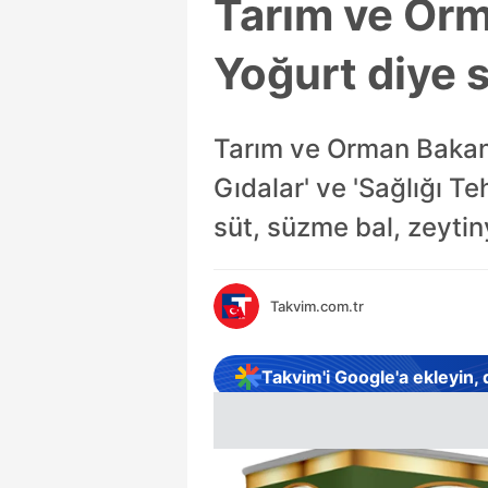
Tarım ve Orma
Yoğurt diye s
Tarım ve Orman Bakanlı
Gıdalar' ve 'Sağlığı T
süt, süzme bal, zeytin
Takvim.com.tr
Takvim'i Google'a ekleyin,