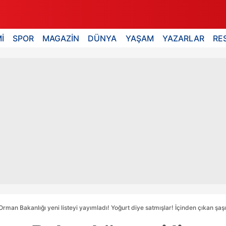
İ
SPOR
MAGAZİN
DÜNYA
YAŞAM
YAZARLAR
RE
rman Bakanlığı yeni listeyi yayımladı! Yoğurt diye satmışlar! İçinden çıkan şaşır