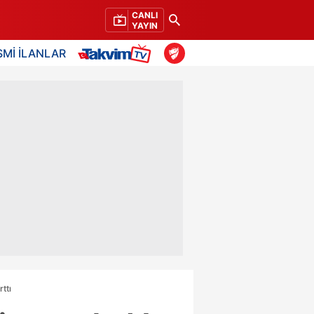
CANLI
YAYIN
SMİ İLANLAR
ttı