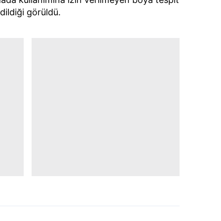
 çerezlerle ilgili bilgi almak için lütfen
tıklayınız
.
dildiği görüldü.