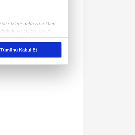
ızda sizlere daha iyi reklam
duğunu ve sizlere en iyi
liyetlerimizi karşılamak
Tümünü Kabul Et
ar gösterilmeyecektir."
çerezler kullanılmaktadır. Bu
u hizmetlerinin sunulması
i ve sizlere yönelik
nılacaktır.
kin detaylı bilgi için Ayarlar
ak ve sitemizde ilgili