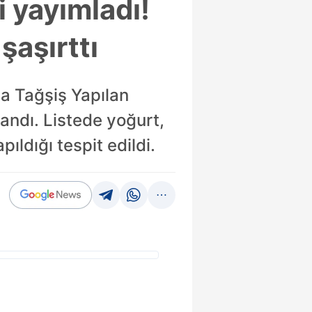
i yayımladı!
şaşırttı
ya Tağşiş Yapılan
landı. Listede yoğurt,
ıldığı tespit edildi.