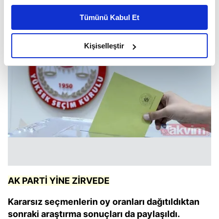
kişiselleştirilmiş reklamlar sunabilir, sayfalarımızda sizlere
Tümünü Kabul Et
daha iyi reklam deneyimi yaşatabiliriz. Bunu yaparken
amacımızın size daha iyi bir reklam deneyimi sunmak
olduğunu ve sizlere en iyi içerikleri sunabilmek adına
Kişiselleştir
elimizden gelen çabayı gösterdiğimizi ve bu noktada,
reklamların maliyetlerimizi karşılamak noktasında tek gelir
kalemimiz olduğunu sizlere hatırlatmak isteriz.
Her halükârda, kullanıcılar, bu çerezlere izin vermedikleri
takdirde, kullanıcılara hedefli reklamlar
gösterilmeyecektir."
Sizlere daha iyi bir hizmet sunabilmek için İnternet
Sitemizde kendimize ve üçüncü kişilere ait çerezler
kullanılmaktadır. Bu çerezler vasıtasıyla çeşitli kişisel
AK PARTİ YİNE ZİRVEDE
verileriniz işlenmekte olup gerekli olan çerezler bilgi
toplumu hizmetlerinin sunulması amacıyla
Kararsız seçmenlerin oy oranları dağıtıldıktan
kullanılmaktadır. Diğer çerezler, sitemizin daha işlevsel
sonraki araştırma sonuçları da paylaşıldı.