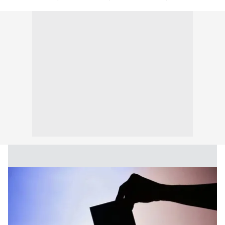
kılınması ve kişiselleştirilmesi ve sizlere yönelik
reklam/pazarlama faaliyetlerinin yapılması, amaçlarıyla
sınırlı olarak açık rızanız dahilinde kullanılacaktır.
Çerezlere ilişkin tercihlerinizi aşağıda yer alan panel
vasıtasıyla belirleyebilirsiniz. Çerezlere ilişkin detaylı bilgi
için Ayarlar butonuna tıklayabilir,
Çerez Bilgilendirme
Metnimizi
ziyaret edebilirsiniz.
6698 sayılı Kişisel Verilerin Korunması Kanunu uyarınca
hazırlanmış Aydınlatma Metnimizi okumak ve sitemizde
ilgili mevzuata uygun olarak kullanılan çerezlerle ilgili bilgi
almak için lütfen
tıklayınız
.