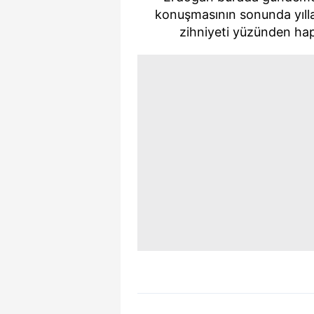
mevzuata uygun olarak kullanılan
konuşmasının sonunda yılla
zihniyeti yüzünden hap