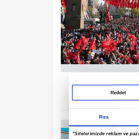
COŞ
Reddet
Başkan Erdoğan'ı Siir
Rıza
"Sitelerimizde reklam ve paza