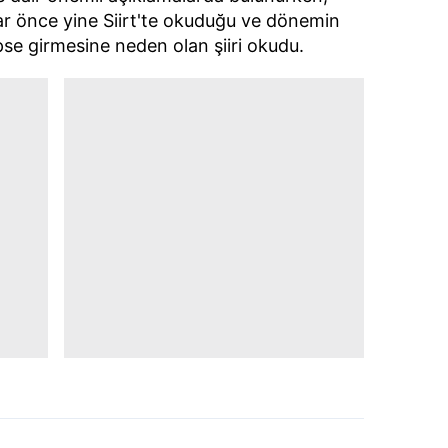
 çerezlerle ilgili bilgi almak için lütfen
tıklayınız
.
r önce yine Siirt'te okuduğu ve dönemin
se girmesine neden olan şiiri okudu.