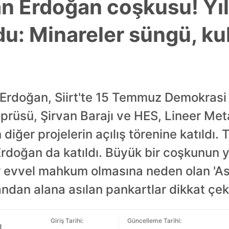
an Erdoğan coşkusu! Yıl
u: Minareler süngü, ku
Erdoğan, Siirt'te 15 Temmuz Demokras
rüsü, Şirvan Barajı ve HES, Lineer Meta
diğer projelerin açılış törenine katıldı
rdoğan da katıldı. Büyük bir coşkunun ya
 evvel mahkum olmasına neden olan 'Aske
ndan alana asılan pankartlar dikkat çekt
Giriş Tarihi:
Güncelleme Tarihi:
R