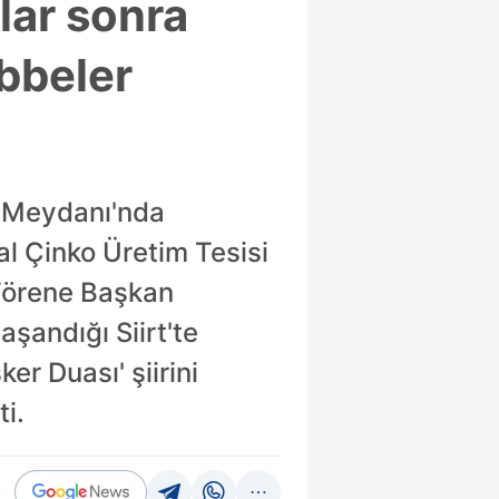
lar sonra
bbeler
i Meydanı'nda
l Çinko Üretim Tesisi
. Törene Başkan
şandığı Siirt'te
r Duası' şiirini
i.