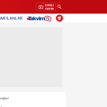
CANLI
YAYIN
SMİ İLANLAR
miğfer!