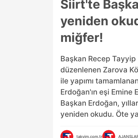
Siirt'te Başk
yeniden okud
miğfer!
Başkan Recep Tayyip 
düzenlenen Zarova Köp
ile yapımı tamamlanan 
Erdoğan'ın eşi Emine E
Başkan Erdoğan, yıllar
yeniden okudu. Öte ya
takvim.com.tr
AJANSLA