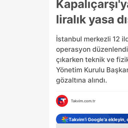
Kapalıçarşı'y
liralık yasa 
İstanbul merkezli 12 il
operasyon düzenlendi. 
çıkarken teknik ve fiz
Yönetim Kurulu Başkan
gözaltına alındı.
Takvim.com.tr
Takvim'i Google'a ekleyin,