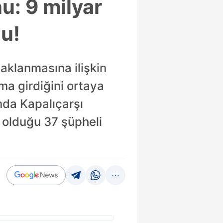
u: 9 milyar
du!
" aklanmasına ilişkin
ma girdiğini ortaya
nda Kapalıçarşı
 olduğu 37 şüpheli