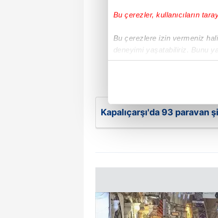
Bu çerezler, kullanıcıların tara
Bu çerezlere izin vermeniz halin
deneyimi yaşatabiliriz. Bunu y
içerikleri sunabilmek adına el
noktasında tek gelir kalemimiz 
Her halükârda, kullanıcılar, bu 
Kapalıçarşı'da 93 paravan ş
Sizlere daha iyi bir hizmet sun
çerezler vasıtasıyla çeşitli kiş
amacıyla kullanılmaktadır. Diğer
reklam/pazarlama faaliyetlerinin
Çerezlere ilişkin tercihlerinizi 
butonuna tıklayabilir,
Çerez Bi
6698 sayılı Kişisel Verilerin 