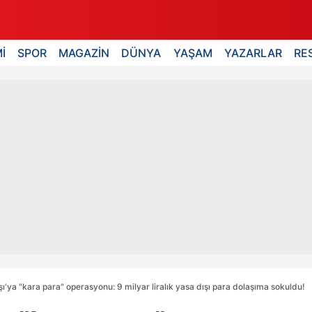
İ
SPOR
MAGAZİN
DÜNYA
YAŞAM
YAZARLAR
RE
şı'ya "kara para" operasyonu: 9 milyar liralık yasa dışı para dolaşıma sokuldu!