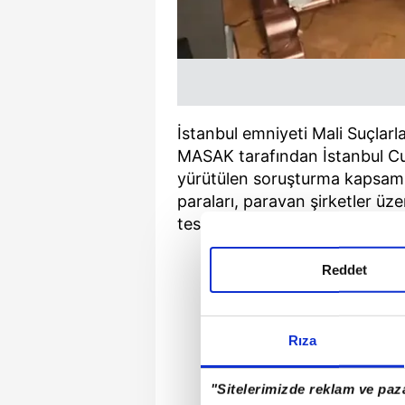
İstanbul emniyeti Mali Suçlar
MASAK tarafından İstanbul Cu
yürütülen soruşturma kapsamın
paraları, paravan şirketler üze
tespit edilmesi için çalışma baş
Reddet
Rıza
"Sitelerimizde reklam ve paza