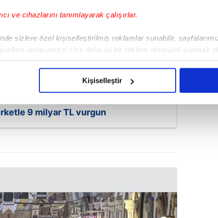
yıcı ve cihazlarını tanımlayarak çalışırlar.
de sizlere özel kişiselleştirilmiş reklamlar sunabilir, sayfalarım
aparken amacımızın size daha iyi bir reklam deneyimi sunmak ol
imizden gelen çabayı gösterdiğimizi ve bu noktada, reklamların ma
olduğunu sizlere hatırlatmak isteriz.
Kişiselleştir
çerezlere izin vermedikleri takdirde, kullanıcılara hedefli reklaml
irketle 9 milyar TL vurgun
abilmek için İnternet Sitemizde kendimize ve üçüncü kişilere ait 
isel verileriniz işlenmekte olup gerekli olan çerezler bilgi toplum
 çerezler, sitemizin daha işlevsel kılınması ve kişiselleştirilmes
 yapılması, amaçlarıyla sınırlı olarak açık rızanız dahilinde kulla
aşağıda yer alan panel vasıtasıyla belirleyebilirsiniz. Çerezlere iliş
lgilendirme Metnimizi
ziyaret edebilirsiniz.
Korunması Kanunu uyarınca hazırlanmış Aydınlatma Metnimizi okum