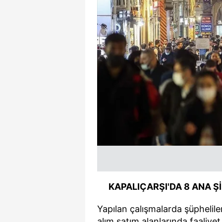
mevzuata uygun olarak kullanılan
KAPALIÇARŞI'DA 8 ANA Ş
Yapılan çalışmalarda şüphelile
alım satım alanlarında faaliye