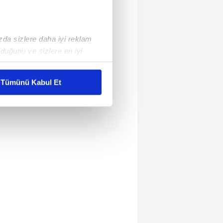
ızda sizlere daha iyi reklam
duğunu ve sizlere en iyi
liyetlerimizi karşılamak
Tümünü Kabul Et
ar gösterilmeyecektir."
çerezler kullanılmaktadır. Bu
u hizmetlerinin sunulması
i ve sizlere yönelik
nılacaktır.
kin detaylı bilgi için Ayarlar
ak ve sitemizde ilgili