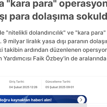
a "kara para" operasyon
dışı para dolaşıma sokul
de "nitelikli dolandırıcılık" ve "kara para
9 milyar liralık yasa dışı paranın dolaşı
iki takibin ardından düzenlenen opersyo
 Yardımcısı Faik Özbey'in de aralarında
Giriş Tarihi:
Güncelleme Tarihi:
04 Şubat 2025 12:26
05 Şubat 2025 09:01
 doğru kaynaktan haberi alın!