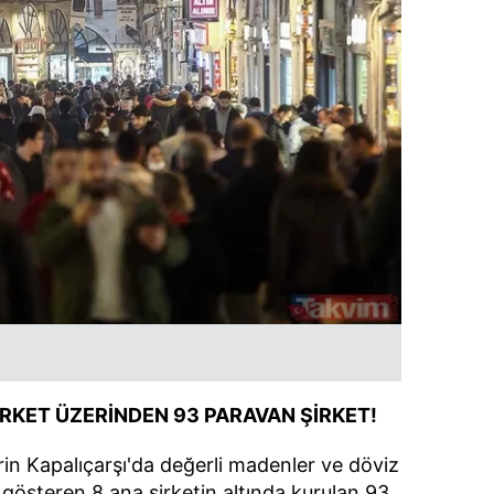
 çerezlerle ilgili bilgi almak için lütfen
tıklayınız
.
İRKET ÜZERİNDEN 93 PARAVAN ŞİRKET!
rin Kapalıçarşı'da değerli madenler ve döviz
t gösteren 8 ana şirketin altında kurulan 93