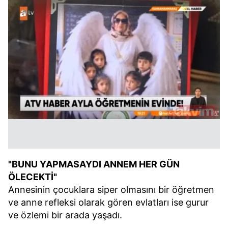
Çerezlere ilişkin tercihlerinizi aşağıda yer alan panel
vasıtasıyla belirleyebilirsiniz. Çerezlere ilişkin detaylı bilgi
için Ayarlar butonuna tıklayabilir,
Çerez Bilgilendirme
Metnimizi
ziyaret edebilirsiniz.
6698 sayılı Kişisel Verilerin Korunması Kanunu uyarınca
hazırlanmış Aydınlatma Metnimizi okumak ve sitemizde
ilgili mevzuata uygun olarak kullanılan çerezlerle ilgili bilgi
almak için lütfen
tıklayınız
.
"BUNU YAPMASAYDI ANNEM HER GÜN
ÖLECEKTİ"
Annesinin çocuklara siper olmasını bir öğretmen
ve anne refleksi olarak gören evlatları ise gurur
ve özlemi bir arada yaşadı.