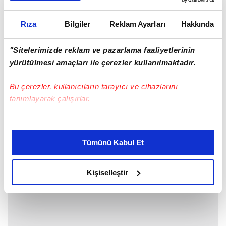
Rıza
Bilgiler
Reklam Ayarları
Hakkında
"Sitelerimizde reklam ve pazarlama faaliyetlerinin
yürütülmesi amaçları ile çerezler kullanılmaktadır.
Bu çerezler, kullanıcıların tarayıcı ve cihazlarını
tanımlayarak çalışırlar.
Bu çerezlere izin vermeniz halinde sizlere özel
kişiselleştirilmiş reklamlar sunabilir, sayfalarımızda sizlere
Tümünü Kabul Et
daha iyi reklam deneyimi yaşatabiliriz. Bunu yaparken
amacımızın size daha iyi bir reklam deneyimi sunmak
olduğunu ve sizlere en iyi içerikleri sunabilmek adına
Kişiselleştir
elimizden gelen çabayı gösterdiğimizi ve bu noktada,
reklamların maliyetlerimizi karşılamak noktasında tek gelir
kalemimiz olduğunu sizlere hatırlatmak isteriz.