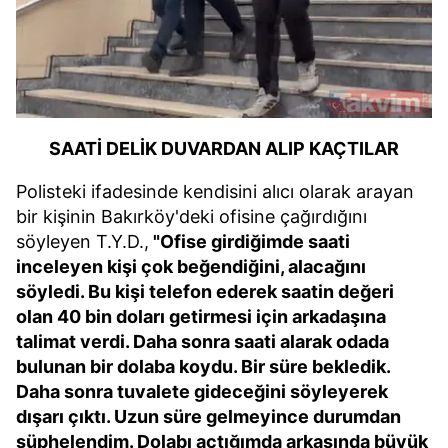
SAATİ DELİK DUVARDAN ALIP KAÇTILAR
Polisteki ifadesinde kendisini alıcı olarak arayan
bir kişinin Bakırköy'deki ofisine çağırdığını
söyleyen T.Y.D.,
"Ofise girdiğimde saati
inceleyen kişi çok beğendiğini, alacağını
söyledi. Bu kişi telefon ederek saatin değeri
olan 40 bin doları getirmesi için arkadaşına
talimat verdi. Daha sonra saati alarak odada
bulunan bir dolaba koydu. Bir süre bekledik.
Daha sonra tuvalete gideceğini söyleyerek
dışarı çıktı. Uzun süre gelmeyince durumdan
şüphelendim. Dolabı açtığımda arkasında büyük