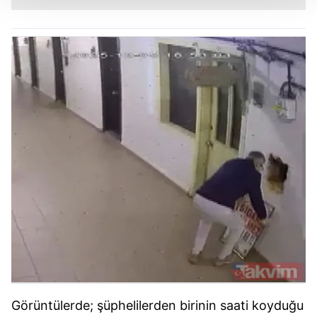
Her halükârda, kullanıcılar, bu çerezlere izin vermedikleri
takdirde, kullanıcılara hedefli reklamlar
gösterilmeyecektir."
Sizlere daha iyi bir hizmet sunabilmek için İnternet
Sitemizde kendimize ve üçüncü kişilere ait çerezler
kullanılmaktadır. Bu çerezler vasıtasıyla çeşitli kişisel
verileriniz işlenmekte olup gerekli olan çerezler bilgi
toplumu hizmetlerinin sunulması amacıyla
kullanılmaktadır. Diğer çerezler, sitemizin daha işlevsel
kılınması ve kişiselleştirilmesi ve sizlere yönelik
reklam/pazarlama faaliyetlerinin yapılması, amaçlarıyla
sınırlı olarak açık rızanız dahilinde kullanılacaktır.
Çerezlere ilişkin tercihlerinizi aşağıda yer alan panel
vasıtasıyla belirleyebilirsiniz. Çerezlere ilişkin detaylı bilgi
için Ayarlar butonuna tıklayabilir,
Çerez Bilgilendirme
Metnimizi
ziyaret edebilirsiniz.
Görüntülerde; şüphelilerden birinin saati koyduğu