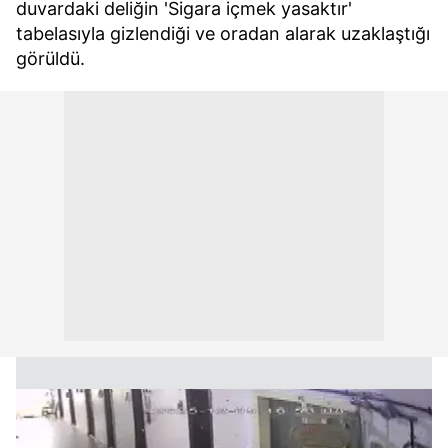
duvardaki deliğin 'Sigara içmek yasaktır'
6698 sayılı Kişisel Verilerin Korunması Kanunu uyarınca
tabelasıyla gizlendiği ve oradan alarak uzaklaştığı
hazırlanmış Aydınlatma Metnimizi okumak ve sitemizde
görüldü.
ilgili mevzuata uygun olarak kullanılan çerezlerle ilgili bilgi
almak için lütfen
tıklayınız
.