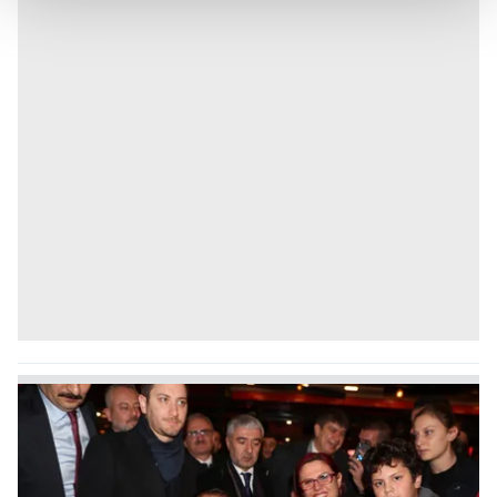
Her halükârda, kullanıcılar, bu çerezlere izin vermedikleri
takdirde, kullanıcılara hedefli reklamlar
gösterilmeyecektir."
Sizlere daha iyi bir hizmet sunabilmek için İnternet
Sitemizde kendimize ve üçüncü kişilere ait çerezler
kullanılmaktadır. Bu çerezler vasıtasıyla çeşitli kişisel
verileriniz işlenmekte olup gerekli olan çerezler bilgi
toplumu hizmetlerinin sunulması amacıyla
kullanılmaktadır. Diğer çerezler, sitemizin daha işlevsel
kılınması ve kişiselleştirilmesi ve sizlere yönelik
reklam/pazarlama faaliyetlerinin yapılması, amaçlarıyla
sınırlı olarak açık rızanız dahilinde kullanılacaktır.
Çerezlere ilişkin tercihlerinizi aşağıda yer alan panel
vasıtasıyla belirleyebilirsiniz. Çerezlere ilişkin detaylı bilgi
için Ayarlar butonuna tıklayabilir,
Çerez Bilgilendirme
Metnimizi
ziyaret edebilirsiniz.