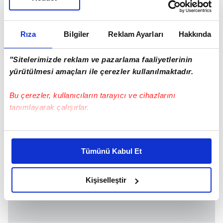
Rıza
Bilgiler
Reklam Ayarları
Hakkında
"Sitelerimizde reklam ve pazarlama faaliyetlerinin
yürütülmesi amaçları ile çerezler kullanılmaktadır.
Bu çerezler, kullanıcıların tarayıcı ve cihazlarını
tanımlayarak çalışırlar.
Bu çerezlere izin vermeniz halinde sizlere özel
kişiselleştirilmiş reklamlar sunabilir, sayfalarımızda sizlere
Tümünü Kabul Et
daha iyi reklam deneyimi yaşatabiliriz. Bunu yaparken
amacımızın size daha iyi bir reklam deneyimi sunmak
olduğunu ve sizlere en iyi içerikleri sunabilmek adına
Kişiselleştir
elimizden gelen çabayı gösterdiğimizi ve bu noktada,
reklamların maliyetlerimizi karşılamak noktasında tek gelir
kalemimiz olduğunu sizlere hatırlatmak isteriz.