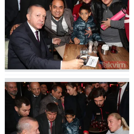
6698 sayılı Kişisel Verilerin Korunması Kanunu uyarınca
hazırlanmış Aydınlatma Metnimizi okumak ve sitemizde
ilgili mevzuata uygun olarak kullanılan çerezlerle ilgili bilgi
almak için lütfen
tıklayınız
.