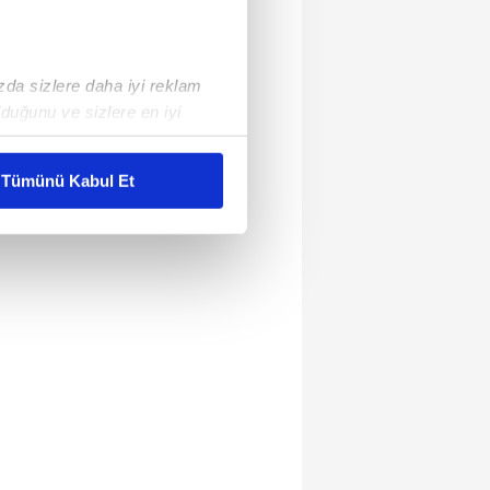
ızda sizlere daha iyi reklam
duğunu ve sizlere en iyi
liyetlerimizi karşılamak
Tümünü Kabul Et
ar gösterilmeyecektir."
çerezler kullanılmaktadır. Bu
u hizmetlerinin sunulması
i ve sizlere yönelik
nılacaktır.
kin detaylı bilgi için Ayarlar
ak ve sitemizde ilgili