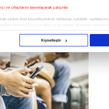
yıcı ve cihazlarını tanımlayarak çalışırlar.
de sizlere özel kişiselleştirilmiş reklamlar sunabilir, sayfalarım
aparken amacımızın size daha iyi bir reklam deneyimi sunmak ol
imizden gelen çabayı gösterdiğimizi ve bu noktada, reklamların ma
olduğunu sizlere hatırlatmak isteriz.
Kişiselleştir
çerezlere izin vermedikleri takdirde, kullanıcılara hedefli reklaml
abilmek için İnternet Sitemizde kendimize ve üçüncü kişilere ait 
isel verileriniz işlenmekte olup gerekli olan çerezler bilgi toplum
 çerezler, sitemizin daha işlevsel kılınması ve kişiselleştirilmes
 yapılması, amaçlarıyla sınırlı olarak açık rızanız dahilinde kulla
aşağıda yer alan panel vasıtasıyla belirleyebilirsiniz. Çerezlere iliş
lgilendirme Metnimizi
ziyaret edebilirsiniz.
Korunması Kanunu uyarınca hazırlanmış Aydınlatma Metnimizi okum