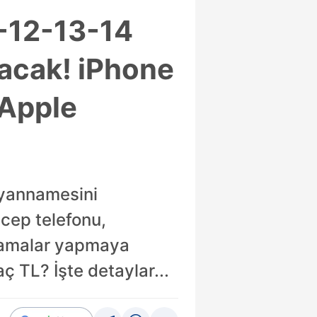
1-12-13-14
ılacak! iPhone
 Apple
eyannamesini
cep telefonu,
ıklamalar yapmaya
aç TL? İşte detaylar...