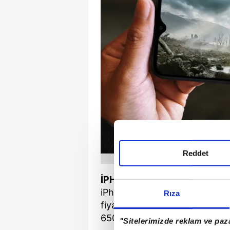
Reddet
İPHONE 11, 12, 13, 14 TELE
iPhone 14 Türkiye fiyatı yaklaş
Rıza
fiyatı ortalama 10 bin TL olan b
650 TL gibi rakamlara yükseli
"Sitelerimizde reklam ve paza