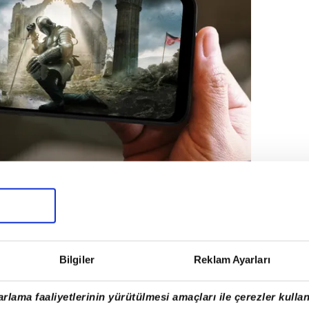
FON VERGİ ÜCRETİ NE KADAR?
ık 40 bin liraya yükseldi. Türkiye'ye giriş
Bilgiler
Reklam Ayarları
ir akıllı telefonun vergilerle fiyat 19 bin
yor.
rlama faaliyetlerinin yürütülmesi amaçları ile çerezler kullan