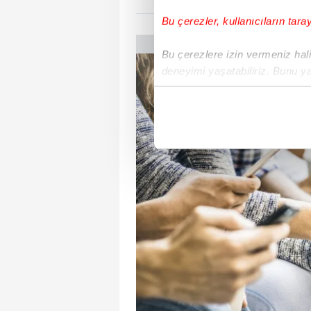
Bu çerezler, kullanıcıların tara
Bu çerezlere izin vermeniz halin
deneyimi yaşatabiliriz. Bunu y
içerikleri sunabilmek adına el
noktasında tek gelir kalemimiz 
Her halükârda, kullanıcılar, bu 
Sizlere daha iyi bir hizmet sun
çerezler vasıtasıyla çeşitli kiş
amacıyla kullanılmaktadır. Diğer
reklam/pazarlama faaliyetlerinin
Çerezlere ilişkin tercihlerinizi 
butonuna tıklayabilir,
Çerez Bi
6698 sayılı Kişisel Verilerin 